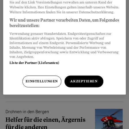
Neues Erbrecht, ein nie dagewesenes
Sie auf den Link Voreinstellungen verwalten am unteren Rand der
Webseite klicken. Ihre Einstellungen gelten innerhalb unseres Website.
Verkehrsschild und höhere
Weitere Informationen finden Sie in unserer Datenschutzerklärung.
Steuerabzüge – das ändert sich
Wir und unsere Partner verarbeiten Daten, um Folgendes
rechtlich ab 1. Januar 2023.
bereitzustellen:
Katharina Siegrist
Verwendung genauer Standortdaten. Endgeräteeigenschaften zur
Identifikation aktiv abfragen. Speichern von oder Zugriff auf
Informationen auf einem Endgerät. Personalisierte Werbung und
Inhalte, Messung von Werbeleistung und der Performance von
Rechtliche Neuerungen
Inhalten, Zielgruppenforschung sowie Entwicklung und Verbesserung
von Angeboten.
Was ändert sich 2021?
Liste der Partner (Lieferanten)
Am 1. Januar 2021 treten verschiedene
rechtliche Änderungen in Kraft. Das
EINSTELLUNGEN
AKZEPTIEREN
Wichtigste in einer Übersicht.
Katharina Siegrist
Drohnen in den Bergen
Helfer für die einen, Ärgernis
für die anderen