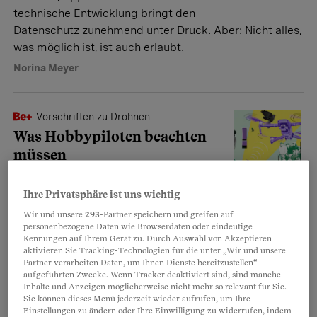
technische Entwicklung bringt den
Datenschutz zunehmend unter Druck. Aber: Nicht alles,
was möglich ist, ist auch erlaubt.
Norina Meyer
Vorschriften zu Drohnen
Was Hobbypiloten beachten
müssen
Die Regeln der Europäischen Union
gelten neu auch für Drohnen in der
Ihre Privatsphäre ist uns wichtig
Schweiz. Was bedeutet das für hiesige Pilotinnen?
Wir und unsere
293
-Partner speichern und greifen auf
personenbezogene Daten wie Browserdaten oder eindeutige
Daniel Leiser
Kennungen auf Ihrem Gerät zu. Durch Auswahl von Akzeptieren
aktivieren Sie Tracking-Technologien für die unter „Wir und unsere
Partner verarbeiten Daten, um Ihnen Dienste bereitzustellen“
aufgeführten Zwecke. Wenn Tracker deaktiviert sind, sind manche
Rechtliche Neuerungen
Inhalte und Anzeigen möglicherweise nicht mehr so relevant für Sie.
Das ändert sich 2023
Sie können dieses Menü jederzeit wieder aufrufen, um Ihre
Einstellungen zu ändern oder Ihre Einwilligung zu widerrufen, indem