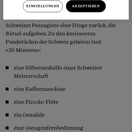
Dass Smartphones, Portemonnaies, Schlüssel
EINSTELLUNGEN
AKZEPTIEREN
oder Brillen im Auto liegen gelassen werden,
überrascht niemanden. Manchmal lassen
Schweizer Passagiere aber Dinge zurück, die
Rätsel aufgeben. Zu den kuriosesten
Fundstücken der Schweiz gehören laut
«20 Minuten»:
eine Silbermedaille einer Schweizer
Meisterschaft
eine Kaffeemaschine
eine Piccolo-Flöte
ein Gemälde
eine Garagenfernbedienung