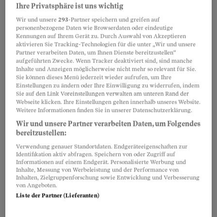
Ihre Privatsphäre ist uns wichtig
Wir und unsere
293
-Partner speichern und greifen auf
personenbezogene Daten wie Browserdaten oder eindeutige
Partnerinhalte
Kennungen auf Ihrem Gerät zu. Durch Auswahl von Akzeptieren
aktivieren Sie Tracking-Technologien für die unter „Wir und unsere
Partner verarbeiten Daten, um Ihnen Dienste bereitzustellen“
aufgeführten Zwecke. Wenn Tracker deaktiviert sind, sind manche
Inhalte und Anzeigen möglicherweise nicht mehr so relevant für Sie.
Sie können dieses Menü jederzeit wieder aufrufen, um Ihre
Einstellungen zu ändern oder Ihre Einwilligung zu widerrufen, indem
Sie auf den Link Voreinstellungen verwalten am unteren Rand der
Webseite klicken. Ihre Einstellungen gelten innerhalb unseres Website.
Weitere Informationen finden Sie in unserer Datenschutzerklärung.
Wir und unsere Partner verarbeiten Daten, um Folgendes
bereitzustellen:
Verwendung genauer Standortdaten. Endgeräteeigenschaften zur
Identifikation aktiv abfragen. Speichern von oder Zugriff auf
Informationen auf einem Endgerät. Personalisierte Werbung und
Inhalte, Messung von Werbeleistung und der Performance von
Inhalten, Zielgruppenforschung sowie Entwicklung und Verbesserung
Vom Schlüssel bis zur Silbermedaille –
von Angeboten.
häufige und kuriose Funde
Liste der Partner (Lieferanten)