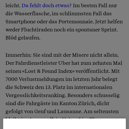
leicht.
Da fehlt doch etwas?
Im besten Fall nur
die Wasserflasche, im schlimmsten Fall das
Smartphone oder das Portemonnaie. Jetzt helfen
weder Fluchtiraden noch ein spontaner Sprint.
Blöd gelaufen.
Immerhin: Sie sind mit der Misere nicht allein.
Der Fahrdienstleister Uber hat zum zehnten Mal
seinen «Lost & Found Index» veröffentlicht. Mit
7000 Verlustmeldungen im letzten Jahr belegt
die Schweiz den 13. Platz im internationalen
Vergesslichkeitsranking. Besonders schusselig
sind die Fahrgäste im Kanton Zürich, dicht
gefolgt von Genf und Lausanne. Am seltensten
bleibt im Appenzell, in Uri und im Thurgau
etwas liegen.