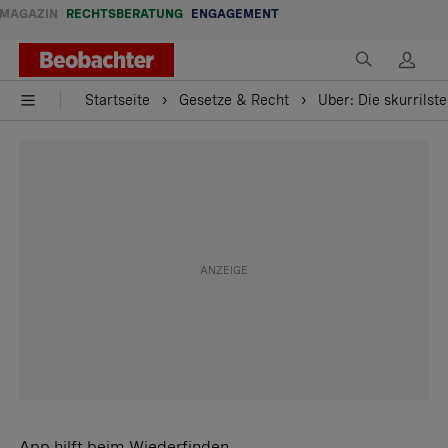
MAGAZIN
RECHTSBERATUNG
ENGAGEMENT
Startseite
Gesetze & Recht
Uber: Die skurrilst
App hilft beim Wiederfinden