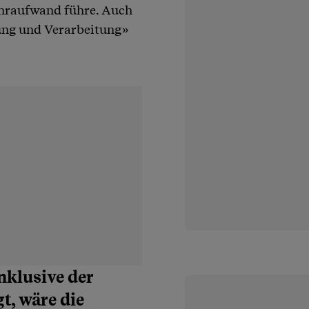
hraufwand führe. Auch
fung und Verarbeitung»
nklusive der
t, wäre die