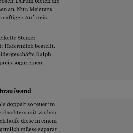
Erbsen. Darum bieten die
en an. Nur: Meistens
n saftigen Aufpreis.
ikette Steiner
 Hafermilch bestellt.
eidergeschäfts Ralph
preis sogar einen
Mehraufwand
ls doppelt so teuer im
Beobachters mit. Zudem
ch laufe diese in einem
afermilch müsse separat