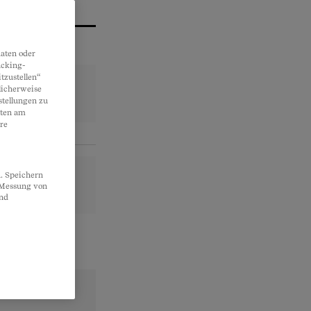
aten oder
acking-
tzustellen“
licherweise
stellungen zu
lten am
re
. Speichern
, Messung von
und