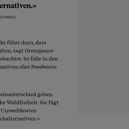
ernativen.»
Schweiz
nks führe dazu, dass
lten, sagt Greenpeace-
achter. So falle in den
nativen eher Foodwaste
reisunterschied geben.
 Wahlfreiheit. Sie fügt
r Umweltkosten
lchalternativen.»