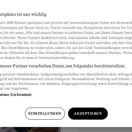
Cappuccino
atsphäre ist uns wichtig
Partnerinhalte
sere
293
-Partner speichern und greifen auf personenbezogene Daten wie Browserd
Kennungen auf Ihrem Gerät zu. Durch Auswahl von Akzeptieren aktivieren Sie Tr
n für die unter „Wir und unsere Partner verarbeiten Daten, um Ihnen Dienste berei
n Zwecke. Wenn Tracker deaktiviert sind, sind manche Inhalte und Anzeigen mög
 Hafermilch? Viele
so relevant für Sie. Sie können dieses Menü jederzeit wieder aufrufen, um Ihre Ein
 pflanzliche
 Ihre Einwilligung zu widerrufen, indem Sie auf den Link Voreinstellungen verwa
d der Webseite klicken. Ihre Einstellungen gelten innerhalb unseres Website. Weite
visten.
en finden Sie in unserer Datenschutzerklärung.
nsere Partner verarbeiten Daten, um Folgendes bereitzustellen:
genauer Standortdaten. Endgeräteeigenschaften zur Identifikation aktiv abfragen
griff auf Informationen auf einem Endgerät. Personalisierte Werbung und Inhalte
ung und der Performance von Inhalten, Zielgruppenforschung sowie Entwicklung 
ng von Angeboten.
artner (Lieferanten)
EINSTELLUNGEN
AKZEPTIEREN