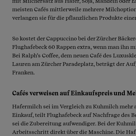
mit Milchersatz aus Hafer, Soja, Mandeln oder 
meisten Cafés mittlerweile mehrere Milchoption
verlangen sie für die pflanzlichen Produkte eine
So kostet der Cappuccino bei der Zürcher Bäckere
Flughafebeck 60 Rappen extra, wenn man ihn mit
Bei Ralph’s Coffee, dem neuen Café des Luxuskl
Lauren am Zürcher Paradeplatz, beträgt der Auf
Franken.
Cafés verweisen auf Einkaufspreis und 
Hafermilch sei im Vergleich zu Kuhmilch mehr a
Einkauf, teilt Flughafebeck auf Nachfrage des 
sei die Zubereitung aufwendiger. Bei der Kuhmil
Arbeitsschritt direkt über die Maschine. Die H