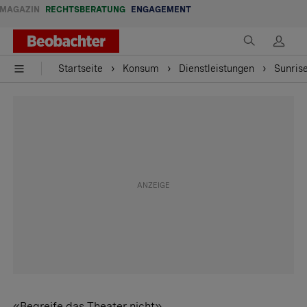
MAGAZIN
RECHTSBERATUNG
ENGAGEMENT
Startseite
Konsum
Dienstleistungen
Sunris
«Begreife das Theater nicht»