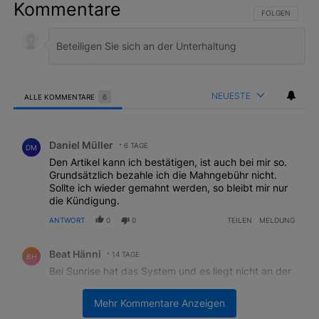
Kommentare
FOLGE DIESER 
FOLGEN
NEUESTE
ALLE KOMMENTARE
6
Alle Kommentare
Kommentar von Daniel Müller.
Daniel Müller
6 TAGE
DM
Den Artikel kann ich bestätigen, ist auch bei mir so.
Grundsätzlich bezahle ich die Mahngebühr nicht.
Sollte ich wieder gemahnt werden, so bleibt mir nur
die Kündigung.
ANTWORT
0
0
TEILEN
MELDUNG
Kommentar von Beat Hänni.
Beat Hänni
14 TAGE
BH
Bei Sunrise hat das System und es liegt nicht an der
B-Post. Ich bekomme die Sunrise Rechnung per mail
und diese ist immer ca. 10 Tage Rückdatiert. Sunrise
Mehr Kommentare Anzeigen
gab mir die Auskunft, die Rechnung sei am