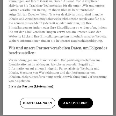
Kennungen auf Ihrem Gerät zu. Durch Auswahl von Akzeptieren
aktivieren Sie Tracking-Technologien für die unter „Wir und unsere
Partner verarbeiten Daten, um Ihnen Dienste bereitzustellen“
aufgeführten Zwecke. Wenn Tracker deaktiviert sind, sind manche
Inhalte und Anzeigen möglicherweise nicht mehr so relevant für Sie.
Sie können dieses Menü jederzeit wieder aufrufen, um Ihre
Einstellungen zu ändern oder Ihre Einwilligung zu widerrufen, indem
Sie auf den Link Voreinstellungen verwalten am unteren Rand der
Webseite klicken. Ihre Einstellungen gelten innerhalb unseres Website.
Weitere Informationen finden Sie in unserer Datenschutzerklärung.
Wir und unsere Partner verarbeiten Daten, um Folgendes
bereitzustellen:
Verwendung genauer Standortdaten. Endgeräteeigenschaften zur
Identifikation aktiv abfragen. Speichern von oder Zugriff auf
Informationen auf einem Endgerät. Personalisierte Werbung und
Mühsame Einzelzahlung
Inhalte, Messung von Werbeleistung und der Performance von
Inhalten, Zielgruppenforschung sowie Entwicklung und Verbesserung
von Angeboten.
Ruschs Problem mit den Sunrise-Rechnungen:
Liste der Partner (Lieferanten)
«Wenn sie erst nach zehn Tagen eintreffen, läuft
die Zahlungsfrist schon bald ab.» Das stimmt
EINSTELLUNGEN
AKZEPTIEREN
zwar aus juristischer Sicht nicht: Die
Zahlungsfrist beginnt erst zu laufen
, wenn die