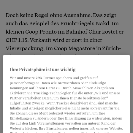
Doch keine Regel ohne Ausnahme. Das zeigt
auch das Beispiel des Fruchtriegels Nakd. Im
kleinen Coop Pronto im Bahnhof Chur kostet er
CHF 1.15. Verkauft wird er dort in einer
Viererpackung. Im Coop Megastore in Zürich-
Altstetten dagegen gibt es den Riegel nur
einzeln – und er kostet CHF 1.95. Das sind
Ihre Privatsphäre ist uns wichtig
70 Prozent mehr.
Wir und unsere
293
-Partner speichern und greifen auf
personenbezogene Daten wie Browserdaten oder eindeutige
Kennungen auf Ihrem Gerät zu. Durch Auswahl von Akzeptieren
aktivieren Sie Tracking-Technologien für die unter „Wir und unsere
Partnerinhalte
Partner verarbeiten Daten, um Ihnen Dienste bereitzustellen“
aufgeführten Zwecke. Wenn Tracker deaktiviert sind, sind manche
Inhalte und Anzeigen möglicherweise nicht mehr so relevant für Sie.
Sie können dieses Menü jederzeit wieder aufrufen, um Ihre
Einstellungen zu ändern oder Ihre Einwilligung zu widerrufen, indem
Sie auf den Link Voreinstellungen verwalten am unteren Rand der
Webseite klicken. Ihre Einstellungen gelten innerhalb unseres Website.