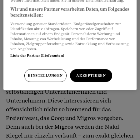
Weitere Informationen finden Sie in unserer Datenschutzerklärung.
Wir und unsere Partner verarbeiten Daten, um Folgendes
bereitzustellen:
Verwendung genauer Standortdaten. Endgeräteeigenschaften zur
Identifikation aktiv abfragen. Speichern von oder Zugriff auf
Informationen auf einem Endgerät. Personalisierte Werbung und
Inhalte, Messung von Werbeleistung und der Performance von
Inhalten, Zielgruppenforschung sowie Entwicklung und Verbesserung
von Angeboten.
Liste der Partner (Lieferanten)
Die Pronto-Lädeli dürfen das. Sie gestalten ihre
Sortimente unabhängig von den Coop-
Supermärkten. Sie werden im sogenannten
EINSTELLUNGEN
AKZEPTIEREN
Franchisesystem geführt, also von
selbständigen Unternehmerinnen und
Unternehmern. Diese interessieren sich
offensichtlich nicht so brennend für das
Preisniveau, das Coop und Migros vorgeben.
Denn auch bei der Migros werden die Nakd-
Riegel nur einzeln verkauft – zum exakt gleichen