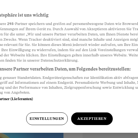
r
atsphäre ist uns wichtig
Partnerinhalte
sere
293
-Partner speichern und greifen auf personenbezogene Daten wie Browserd
Kennungen auf Ihrem Gerät zu. Durch Auswahl von Akzeptieren aktivieren Sie Tr
n für die unter „Wir und unsere Partner verarbeiten Daten, um Ihnen Dienste berei
n Zwecke. Wenn Tracker deaktiviert sind, sind manche Inhalte und Anzeigen mög
er als im Rest
so relevant für Sie. Sie können dieses Menü jederzeit wieder aufrufen, um Ihre Ein
er – etwa mit
 Ihre Einwilligung zu widerrufen, indem Sie auf den Link Voreinstellungen verwa
d der Webseite klicken. Ihre Einstellungen gelten innerhalb unseres Website. Weite
ur über die Grenze.
en finden Sie in unserer Datenschutzerklärung.
nsere Partner verarbeiten Daten, um Folgendes bereitzustellen:
genauer Standortdaten. Endgeräteeigenschaften zur Identifikation aktiv abfragen
griff auf Informationen auf einem Endgerät. Personalisierte Werbung und Inhalte
ung und der Performance von Inhalten, Zielgruppenforschung sowie Entwicklung 
ng von Angeboten.
artner (Lieferanten)
EINSTELLUNGEN
AKZEPTIEREN