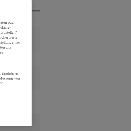
aten oder
acking-
tzustellen“
licherweise
stellungen zu
lten am
re
. Speichern
, Messung von
und