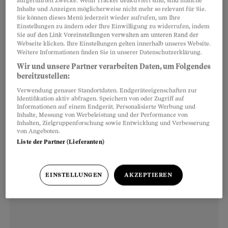
aufgeführten Zwecke. Wenn Tracker deaktiviert sind, sind manche
Inhalte und Anzeigen möglicherweise nicht mehr so relevant für Sie.
Deutschland hat der Verbraucherzentrale
Sie können dieses Menü jederzeit wieder aufrufen, um Ihre
Bundesverband, eine
Einstellungen zu ändern oder Ihre Einwilligung zu widerrufen, indem
Sie auf den Link Voreinstellungen verwalten am unteren Rand der
Konsumentenschutzorganisation, mit einer
Webseite klicken. Ihre Einstellungen gelten innerhalb unseres Website.
Weitere Informationen finden Sie in unserer Datenschutzerklärung.
Musterfeststellungsklage einen
Vergleich mit
Wir und unsere Partner verarbeiten Daten, um Folgendes
VW erzielen können
. Mindestens 200'000
bereitzustellen:
geprellte Kunden kriegen eine Entschädigung.
Verwendung genauer Standortdaten. Endgeräteeigenschaften zur
Identifikation aktiv abfragen. Speichern von oder Zugriff auf
Informationen auf einem Endgerät. Personalisierte Werbung und
Inhalte, Messung von Werbeleistung und der Performance von
Inhalten, Zielgruppenforschung sowie Entwicklung und Verbesserung
von Angeboten.
Liste der Partner (Lieferanten)
EINSTELLUNGEN
AKZEPTIEREN