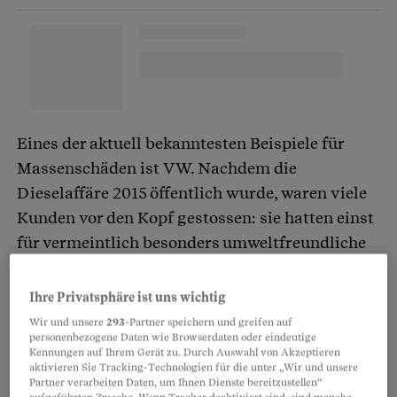
Eines der aktuell bekanntesten Beispiele für
Massenschäden ist VW. Nachdem die
Dieselaffäre 2015 öffentlich wurde, waren viele
Kunden vor den Kopf gestossen: sie hatten einst
für vermeintlich besonders umweltfreundliche
Autos zu viel bezahlt, die betroffenen Fahrzeuge
waren auf einen Schlag viel weniger wert.
Ihre Privatsphäre ist uns wichtig
Wir und unsere
293
-Partner speichern und greifen auf
personenbezogene Daten wie Browserdaten oder eindeutige
Inzwischen hat VW in den USA insgesamt für
Kennungen auf Ihrem Gerät zu. Durch Auswahl von Akzeptieren
Strafen und Entschädigungen mehr als 20
aktivieren Sie Tracking-Technologien für die unter „Wir und unsere
Partner verarbeiten Daten, um Ihnen Dienste bereitzustellen“
Milliarden Dollar zahlen müssen. In