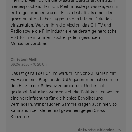
Herr Ch. Meili durch die Staatsanwaltschaft den auch
freigesprochen. Herr Ch. Meili musste ja wissen, warum
er freigesprochen wurde. Er ist deshalb als einer der
grössten öffentlicher Lügner in den letzten Dekaden
einzustufen. Warum ihm die Medien, das CH-TV und
Radio sowie die Filmindustrie eine derartige heroische
Plattform einräumen, spottet jedem gesunden
Menschenverstand.
ChristophMeili
09.06.2020 - 10:20 Uhr
Das ist genau der Grund warum ich vor 23 Jahren mit
Ed Fagan eine Klage in die USA genommen habe um so
den Filtz in der Schweiz zu umgehen. Und es hatt
geklappt. Natürlich wehren sich die Politiker und wollen
eine vereinfachung für die hiesige Bevölkerung
verhindern. Wir brauchen Sammelklagen auch hier, so
kann auch der kleine mal gewinnen gegen Gross
Konzerne.
Antwort
ausblenden