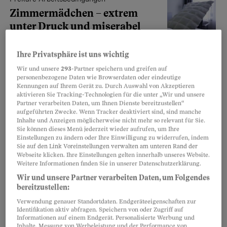
Zimmermädchen – extrem
unter Druck und miserabel
bezahlt
Ihre Privatsphäre ist uns wichtig
Riesiger Zeitdruck, schlechte
Bezahlung und Arbeit auf Abruf: Zimmermädchen
Wir und unsere
293
-Partner speichern und greifen auf
personenbezogene Daten wie Browserdaten oder eindeutige
schuften bis zum Umfallen. Und treffen auf Dinge, die
Kennungen auf Ihrem Gerät zu. Durch Auswahl von Akzeptieren
niemand sehen und anfassen will.
aktivieren Sie Tracking-Technologien für die unter „Wir und unsere
Partner verarbeiten Daten, um Ihnen Dienste bereitzustellen“
Melanie Keim
aufgeführten Zwecke. Wenn Tracker deaktiviert sind, sind manche
Inhalte und Anzeigen möglicherweise nicht mehr so relevant für Sie.
Sie können dieses Menü jederzeit wieder aufrufen, um Ihre
Einstellungen zu ändern oder Ihre Einwilligung zu widerrufen, indem
Kettenverträge
Sie auf den Link Voreinstellungen verwalten am unteren Rand der
Umstrittene Verträge bei der
Webseite klicken. Ihre Einstellungen gelten innerhalb unseres Website.
Weitere Informationen finden Sie in unserer Datenschutzerklärung.
Post
Wir und unsere Partner verarbeiten Daten, um Folgendes
Mitarbeitende der Paketpost erhalten
bereitzustellen:
oft nur befristete Anstellungen in
Verwendung genauer Standortdaten. Endgeräteeigenschaften zur
Folge. Verdächtig, meinen Kritiker.
Identifikation aktiv abfragen. Speichern von oder Zugriff auf
Informationen auf einem Endgerät. Personalisierte Werbung und
Katharina Siegrist
Inhalte, Messung von Werbeleistung und der Performance von