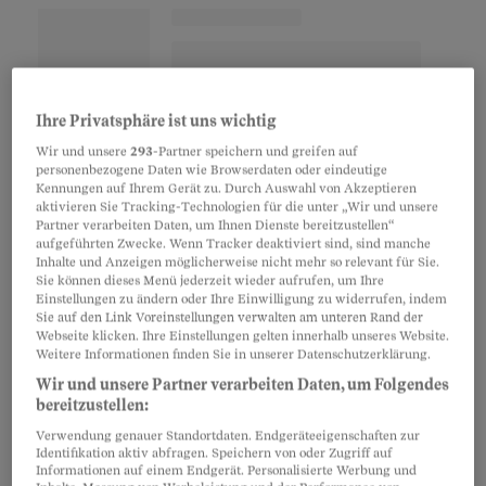
Ihre Privatsphäre ist uns wichtig
In der Regel reichen sechs Monate
Wir und unsere
293
-Partner speichern und greifen auf
personenbezogene Daten wie Browserdaten oder eindeutige
Kennungen auf Ihrem Gerät zu. Durch Auswahl von Akzeptieren
Grundsätzlich ist ein Praktikum dann sinnvoll,
aktivieren Sie Tracking-Technologien für die unter „Wir und unsere
Partner verarbeiten Daten, um Ihnen Dienste bereitzustellen“
wenn die praktische Erfahrung für den
aufgeführten Zwecke. Wenn Tracker deaktiviert sind, sind manche
Berufseinstieg fehlt. Etwa wenn jemand nur eine
Inhalte und Anzeigen möglicherweise nicht mehr so relevant für Sie.
Sie können dieses Menü jederzeit wieder aufrufen, um Ihre
theoretische Ausbildung gemacht hat oder den
Einstellungen zu ändern oder Ihre Einwilligung zu widerrufen, indem
Sie auf den Link Voreinstellungen verwalten am unteren Rand der
Beruf wechselt. Wertvoll kann es aber auch für
Webseite klicken. Ihre Einstellungen gelten innerhalb unseres Website.
Wiedereinsteiger sein.
Weitere Informationen finden Sie in unserer Datenschutzerklärung.
Wir und unsere Partner verarbeiten Daten, um Folgendes
bereitzustellen:
«Im Idealfall sollte das Praktikum in eine
Verwendung genauer Standortdaten. Endgeräteeigenschaften zur
Ausbildung eingebettet sein», sagt Jürg
Identifikation aktiv abfragen. Speichern von oder Zugriff auf
Informationen auf einem Endgerät. Personalisierte Werbung und
Zellweger, Ressortleiter Bildung beim