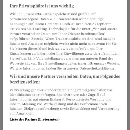
Bei einem Umzug geht schnell etwas in
Ihre Privatsphäre ist uns wichtig
die Brüche. Wer muss zahlen – die Zügelfirma, die
Wir und unsere
293
-Partner speichern und greifen auf
Versicherung oder Sie selbst?
personenbezogene Daten wie Browserdaten oder eindeutige
Kennungen auf Ihrem Gerät zu. Durch Auswahl von Akzeptieren
Julia Gubler
,
Doris Huber
aktivieren Sie Tracking-Technologien für die unter „Wir und unsere
Partner verarbeiten Daten, um Ihnen Dienste bereitzustellen“
aufgeführten Zwecke. Wenn Tracker deaktiviert sind, sind manche
Inhalte und Anzeigen möglicherweise nicht mehr so relevant für Sie.
Umzug
Sie können dieses Menü jederzeit wieder aufrufen, um Ihre
Einstellungen zu ändern oder Ihre Einwilligung zu widerrufen, indem
Stressfrei zügeln – packen
Sie auf den Link Voreinstellungen verwalten am unteren Rand der
Sies an!
Webseite klicken. Ihre Einstellungen gelten innerhalb unseres Website.
Weitere Informationen finden Sie in unserer Datenschutzerklärung.
Wer seinen Umzug frühzeitig plant und
Wir und unsere Partner verarbeiten Daten, um Folgendes
organisiert, erspart sich viel Ärger und
bereitzustellen:
Stress. Unsere Checkliste hilft Ihnen dabei.
Verwendung genauer Standortdaten. Endgeräteeigenschaften zur
Nathalie Garny
Identifikation aktiv abfragen. Speichern von oder Zugriff auf
Informationen auf einem Endgerät. Personalisierte Werbung und
Inhalte, Messung von Werbeleistung und der Performance von
Inhalten, Zielgruppenforschung sowie Entwicklung und Verbesserung
von Angeboten.
Wohnungswechsel
Liste der Partner (Lieferanten)
So zügeln Sie beim Zügeln