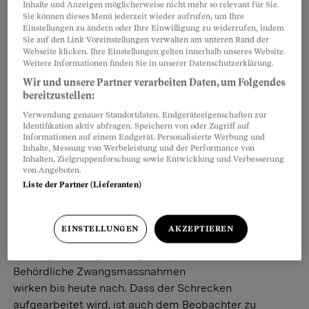
Inhalte und Anzeigen möglicherweise nicht mehr so relevant für Sie.
Sie können dieses Menü jederzeit wieder aufrufen, um Ihre
Bührle-Sammlung
Einstellungen zu ändern oder Ihre Einwilligung zu widerrufen, indem
Stadtpräsidentin Corine
Sie auf den Link Voreinstellungen verwalten am unteren Rand der
Webseite klicken. Ihre Einstellungen gelten innerhalb unseres Website.
Mauch räumt Fehler ein
Weitere Informationen finden Sie in unserer Datenschutzerklärung.
Viele Kunstwerke aus der Bührle-
Wir und unsere Partner verarbeiten Daten, um Folgendes
Sammlung waren vor dem Zweiten
bereitzustellen:
Weltkrieg in jüdischem Besitz. Die Stadt Zürich plant
Verwendung genauer Standortdaten. Endgeräteeigenschaften zur
Identifikation aktiv abfragen. Speichern von oder Zugriff auf
jetzt Massnahmen zur Aufarbeitung.
Informationen auf einem Endgerät. Personalisierte Werbung und
Riana Engeli
Inhalte, Messung von Werbeleistung und der Performance von
Inhalten, Zielgruppenforschung sowie Entwicklung und Verbesserung
von Angeboten.
Liste der Partner (Lieferanten)
Opfer von Behörden
So engagiert sich der
EINSTELLUNGEN
AKZEPTIEREN
Beobachter seit Jahrzehnten
Versorgt, verdingt, zwangsadoptiert:
Behördliche Zwangsmassnahmen
wirken bis heute nach. Dass der Schrecken
aufgearbeitet wird, ist auch dem Beobachter zu