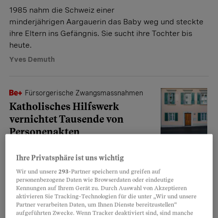
1985 nahm die Schweiz einer
minderjährigen Aargauerin das Baby weg und steckte
ihre Eltern ins Gefängnis. Sie sucht ihre Tochter bis
heute.
Yves Demuth
Fürsorgerische Zwangsmassnahmen
Katholisches Hilfswerk
vernichtet Tausende von
Personenakten
Eine Schwesterngemeinschaft aus
Ihre Privatsphäre ist uns wichtig
Solothurn hat die Spuren ihres Wirkens getilgt.
Tausende Adoptierte und Fremdplatzierte sind
Wir und unsere
293
-Partner speichern und greifen auf
personenbezogene Daten wie Browserdaten oder eindeutige
betroffen.
Kennungen auf Ihrem Gerät zu. Durch Auswahl von Akzeptieren
aktivieren Sie Tracking-Technologien für die unter „Wir und unsere
Yves Demuth
Partner verarbeiten Daten, um Ihnen Dienste bereitzustellen“
aufgeführten Zwecke. Wenn Tracker deaktiviert sind, sind manche