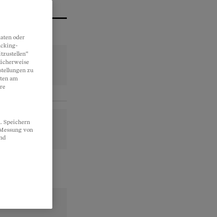
aten oder
acking-
tzustellen“
licherweise
stellungen zu
lten am
re
. Speichern
, Messung von
und