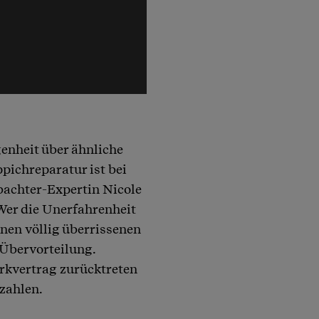
genheit über ähnliche
pichreparatur ist bei
bachter-Expertin Nicole
 Wer die Unerfahrenheit
inen völlig überrissenen
 Übervorteilung.
rkvertrag zurücktreten
zahlen.