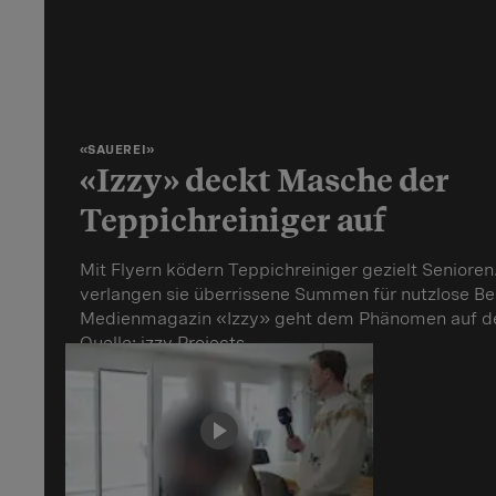
«SAUEREI»
«Izzy» deckt Masche der
Teppichreiniger auf
Mit Flyern ködern Teppichreiniger gezielt Seniore
verlangen sie überrissene Summen für nutzlose B
Medienmagazin «Izzy» geht dem Phänomen auf d
Quelle:
izzy Projects