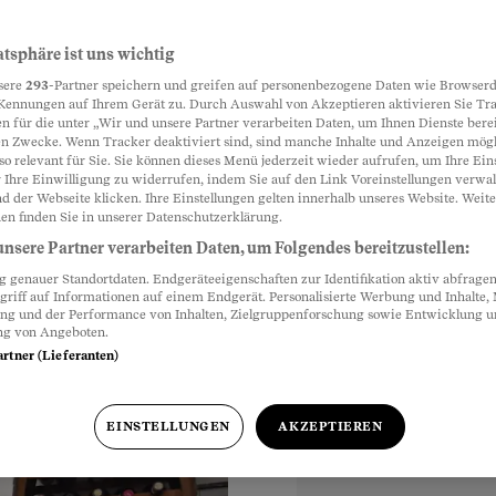
 Rentnerin
atsphäre ist uns wichtig
Partnerinhalte
sere
293
-Partner speichern und greifen auf personenbezogene Daten wie Browserd
Kennungen auf Ihrem Gerät zu. Durch Auswahl von Akzeptieren aktivieren Sie Tr
n für die unter „Wir und unsere Partner verarbeiten Daten, um Ihnen Dienste berei
n Zwecke. Wenn Tracker deaktiviert sind, sind manche Inhalte und Anzeigen mög
nioren. In der
so relevant für Sie. Sie können dieses Menü jederzeit wieder aufrufen, um Ihre Ein
 für nutzlose
 Ihre Einwilligung zu widerrufen, indem Sie auf den Link Voreinstellungen verwa
d der Webseite klicken. Ihre Einstellungen gelten innerhalb unseres Website. Weite
s Recht Sie schützt.
en finden Sie in unserer Datenschutzerklärung.
nsere Partner verarbeiten Daten, um Folgendes bereitzustellen:
genauer Standortdaten. Endgeräteeigenschaften zur Identifikation aktiv abfragen
griff auf Informationen auf einem Endgerät. Personalisierte Werbung und Inhalte
ung und der Performance von Inhalten, Zielgruppenforschung sowie Entwicklung 
ng von Angeboten.
artner (Lieferanten)
EINSTELLUNGEN
AKZEPTIEREN