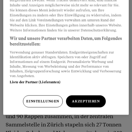
aufgeführten Zwecke. Wenn Tracker deaktiviert sind, sind manche
Unterstützt von Pro Juventute, ruft er zu Sach-
Inhalte und Anzeigen möglicherweise nicht mehr so relevant für Sie.
Sie können dieses Menü jederzeit wieder aufrufen, um Ihre
und Geldspenden auf.
Einstellungen zu ändern oder Ihre Einwilligung zu widerrufen, indem
Sie auf den Link Voreinstellungen verwalten am unteren Rand der
Webseite klicken. Ihre Einstellungen gelten innerhalb unseres Website.
Weitere Informationen finden Sie in unserer Datenschutzerklärung.
Wir und unsere Partner verarbeiten Daten, um Folgendes
bereitzustellen:
Verwendung genauer Standortdaten. Endgeräteeigenschaften zur
Identifikation aktiv abfragen. Speichern von oder Zugriff auf
Informationen auf einem Endgerät. Personalisierte Werbung und
Inhalte, Messung von Werbeleistung und der Performance von
Inhalten, Zielgruppenforschung sowie Entwicklung und Verbesserung
von Angeboten.
Liste der Partner (Lieferanten)
EINSTELLUNGEN
AKZEPTIEREN
In knapp drei Monaten kommen 51'113 Franken
und 90 Rappen zusammen, in der zentralen
Sammelstelle in Zürich stapeln sich 27 Tonnen