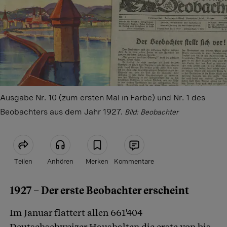
Ausgabe Nr. 10 (zum ersten Mal in Farbe) und Nr. 1 des
Beobachters aus dem Jahr 1927.
Bild: Beobachter
Teilen
Anhören
Merken
Kommentare
1927 – Der erste Beobachter erscheint
Artikel teilen
Im Januar flattert allen 661'404
Deutschschweizer Haushalten die erste von bis