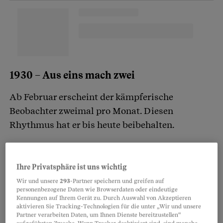
1930 – Aus eins mach zwei
Ab Februar erscheint der kämpferische
Beobachter zweimal pro Monat. Diesen
Rhythmus hat er bis heute beibehalten.
1933 – Erste Sammlung für Bergbauern
Ihre Privatsphäre ist uns wichtig
Unter dem Titel «Schweizer Kinder hungern und
Wir und unsere
293
-Partner speichern und greifen auf
frieren!» berichtet der Beobachter über die
personenbezogene Daten wie Browserdaten oder eindeutige
Kennungen auf Ihrem Gerät zu. Durch Auswahl von Akzeptieren
erbärmlichen Verhältnisse, in denen die
aktivieren Sie Tracking-Technologien für die unter „Wir und unsere
Partner verarbeiten Daten, um Ihnen Dienste bereitzustellen“
Familien der Bergregionen leben müssen.