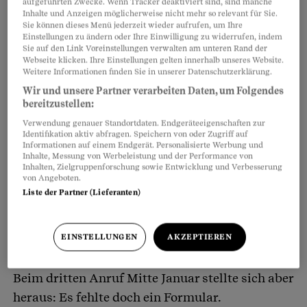
aufgeführten Zwecke. Wenn Tracker deaktiviert sind, sind manche
Inhalte und Anzeigen möglicherweise nicht mehr so relevant für Sie.
Sie können dieses Menü jederzeit wieder aufrufen, um Ihre
Einstellungen zu ändern oder Ihre Einwilligung zu widerrufen, indem
Sie auf den Link Voreinstellungen verwalten am unteren Rand der
Webseite klicken. Ihre Einstellungen gelten innerhalb unseres Website.
Weitere Informationen finden Sie in unserer Datenschutzerklärung.
Wir und unsere Partner verarbeiten Daten, um Folgendes
bereitzustellen:
Ein paar Monate lang arbeitete er in zwei
Verwendung genauer Standortdaten. Endgeräteeigenschaften zur
Identifikation aktiv abfragen. Speichern von oder Zugriff auf
Fitnessstudios, doch dann verlor er einen der
Informationen auf einem Endgerät. Personalisierte Werbung und
Inhalte, Messung von Werbeleistung und der Performance von
beiden Jobs und musste sich per 1. Dezember
Inhalten, Zielgruppenforschung sowie Entwicklung und Verbesserung
von Angeboten.
erneut bei der Arbeitslosenkasse melden. Und
Liste der Partner (Lieferanten)
wieder liess das Geld auf sich warten. «Dieses
Mal fragte ich früh nach, ob die Unterlagen
EINSTELLUNGEN
AKZEPTIEREN
vollständig sind. Das wurde mir bestätigt –
auch, als ich ein paar Tage später nachhakte.»
Beim dritten Anruf Mitte Januar stellte sich aber
heraus: Es fehlte doch ein Formular.