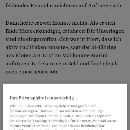
fehlendes Formular reichte er auf Anfrage nach.
Dann hörte er zwei Monate nichts. Als er sich
Ende März erkundigte, erfuhr er: Die Unterlagen
sind nie eingetroffen. «Ich war irritiert, dass ich
aktiv nachhaken musste», sagt der 31-Jährige
aus Kloten ZH. Erst im Mai konnte Marini
aufatmen. Er bekam sein Geld und fand gleich
noch einen neuen Job.
Partnerinhalte
Ihre Privatsphäre ist uns wichtig
Wir und unsere
293
-Partner speichern und greifen auf
personenbezogene Daten wie Browserdaten oder eindeutige
Kennungen auf Ihrem Gerät zu. Durch Auswahl von Akzeptieren
aktivieren Sie Tracking-Technologien für die unter „Wir und unsere
Partner verarbeiten Daten, um Ihnen Dienste bereitzustellen“