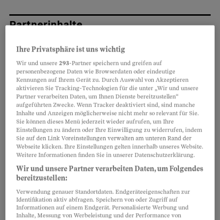
Partnerinhalte
Ihre Privatsphäre ist uns wichtig
Wir und unsere
293
-Partner speichern und greifen auf
personenbezogene Daten wie Browserdaten oder eindeutige
Kennungen auf Ihrem Gerät zu. Durch Auswahl von Akzeptieren
aktivieren Sie Tracking-Technologien für die unter „Wir und unsere
Partner verarbeiten Daten, um Ihnen Dienste bereitzustellen“
aufgeführten Zwecke. Wenn Tracker deaktiviert sind, sind manche
Inhalte und Anzeigen möglicherweise nicht mehr so relevant für Sie.
Sie können dieses Menü jederzeit wieder aufrufen, um Ihre
Einstellungen zu ändern oder Ihre Einwilligung zu widerrufen, indem
Sie auf den Link Voreinstellungen verwalten am unteren Rand der
Webseite klicken. Ihre Einstellungen gelten innerhalb unseres Website.
Weitere Informationen finden Sie in unserer Datenschutzerklärung.
Wir und unsere Partner verarbeiten Daten, um Folgendes
Mit einem Zwischenzeugnis können sich
bereitzustellen:
Arbeitnehmerinnen und Arbeitnehmer ein Stück
Verwendung genauer Standortdaten. Endgeräteeigenschaften zur
Identifikation aktiv abfragen. Speichern von oder Zugriff auf
weit absichern. Es beweist schwarz auf weiss,
Informationen auf einem Endgerät. Personalisierte Werbung und
wie zufrieden der Betrieb mit den Leistungen
Inhalte, Messung von Werbeleistung und der Performance von