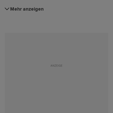
#Arbeitsrecht
Mehr anzeigen
Folgen
#Stellenbewerbung
Folgen
#Arbeit
Folgen
#Rat
Folgen