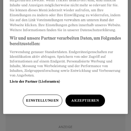
aufgeführten Zwecke. Wenn Tracker deaktiviert sind, sind manche
Arbeitszeugnis muss klar sein
Inhalte und Anzeigen möglicherweise nicht mehr so relevant für Sie.
Sie können dieses Menü jederzeit wieder aufrufen, um Ihre
Einstellungen zu ändern oder Ihre Einwilligung zu widerrufen, indem
Eine Lehrerin arbeitete sieben Jahre an einer
Sie auf den Link Voreinstellungen verwalten am unteren Rand der
Schule. Das Schlusszeugnis enthielt folgenden
Webseite klicken. Ihre Einstellungen gelten innerhalb unseres Website.
Weitere Informationen finden Sie in unserer Datenschutzerklärung.
Passus, den die Frau gestrichen haben wollte:
Wir und unsere Partner verarbeiten Daten, um Folgendes
bereitzustellen:
«Die Zusammenarbeit mit Vorgesetzten
Verwendung genauer Standortdaten. Endgeräteeigenschaften zur
Identifikation aktiv abfragen. Speichern von oder Zugriff auf
gestaltete sich seit der Pandemie zunehmend
Informationen auf einem Endgerät. Personalisierte Werbung und
Inhalte, Messung von Werbeleistung und der Performance von
schwieriger. [Sie] hatte die sanitarischen
Inhalten, Zielgruppenforschung sowie Entwicklung und Verbesserung
Vorgaben nur teilweise beachtet.»
von Angeboten.
Liste der Partner (Lieferanten)
EINSTELLUNGEN
AKZEPTIEREN