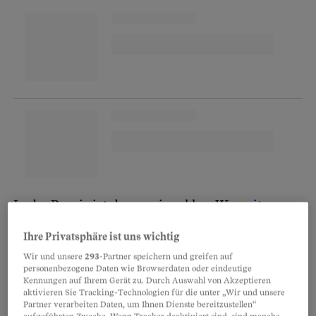
In der Praxis ist das weniger klar: Wer
mit
seinem Arbeitszeugnis unzufrieden
ist, muss
Ihre Privatsphäre ist uns wichtig
sich auf ein zähes Ringen um jedes Wort gefasst
Wir und unsere
293
-Partner speichern und greifen auf
machen – wenn nötig auch vor Gericht. Hier ein
personenbezogene Daten wie Browserdaten oder eindeutige
Kennungen auf Ihrem Gerät zu. Durch Auswahl von Akzeptieren
paar Beispiele aus der Praxis.
aktivieren Sie Tracking-Technologien für die unter „Wir und unsere
Partner verarbeiten Daten, um Ihnen Dienste bereitzustellen“