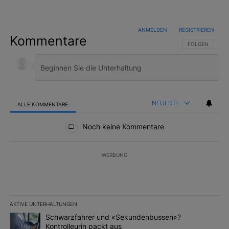
ANMELDEN
|
REGISTRIEREN
Kommentare
FOLGE DIESER 
FOLGEN
NEUESTE
ALLE KOMMENTARE
Alle Kommentare
Noch keine Kommentare
WERBUNG
AKTIVE UNTERHALTUNGEN
Das Folgende ist eine Liste der am meisten kommentierten Artikel 
Ein Trendartikel mit dem Titel "Schwarzfahrer und «Sekundenbus
Schwarzfahrer und «Sekundenbussen»?
Kontrolleurin packt aus