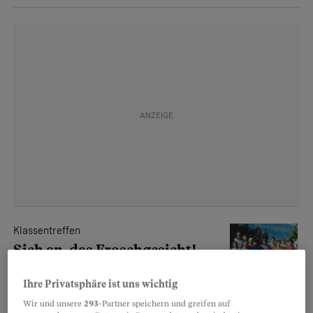
Klassentreffen
Sieh an, das Froschgesicht!
Viele haben das grosse Grauen vor
Ihre Privatsphäre ist uns wichtig
Klassentreffen. Zu Unrecht, wie ein
Wir und unsere
293
-Partner speichern und greifen auf
Selbstversuch zeigt.