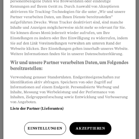
personenbezogene Daten wie Browserdaten oder eindeutige
Yvonne Staat
Kennungen auf Ihrem Gerät zu. Durch Auswahl von Akzeptieren
aktivieren Sie Tracking-Technologien für die unter „Wir und unsere
Partner verarbeiten Daten, um Ihnen Dienste bereitzustellen“
aufgeführten Zwecke. Wenn Tracker deaktiviert sind, sind manche
Turnunterricht
Inhalte und Anzeigen möglicherweise nicht mehr so relevant für Sie.
Sie können dieses Menü jederzeit wieder aufrufen, um Ihre
Jugend ohne Sport
Einstellungen zu ändern oder Ihre Einwilligung zu widerrufen, indem
Sie auf den Link Voreinstellungen verwalten am unteren Rand der
Schweizer Volksschulen unterrichten
Webseite klicken. Ihre Einstellungen gelten innerhalb unseres Website.
brav Kopf, Herz und Hand. Wo bleibt
Weitere Informationen finden Sie in unserer Datenschutzerklärung.
der Körper? Ein Plädoyer für die
Wir und unsere Partner verarbeiten Daten, um Folgendes
tägliche Turnstunde.
bereitzustellen:
Verwendung genauer Standortdaten. Endgeräteeigenschaften zur
Balz Ruchti
Identifikation aktiv abfragen. Speichern von oder Zugriff auf
Informationen auf einem Endgerät. Personalisierte Werbung und
Inhalte, Messung von Werbeleistung und der Performance von
Inhalten, Zielgruppenforschung sowie Entwicklung und Verbesserung
Schulpflicht
von Angeboten.
Der Trick mit dem
Liste der Partner (Lieferanten)
Privatunterricht
Weil die Schule eine Befreiung vom
EINSTELLUNGEN
AKZEPTIEREN
Unterricht vor den Sommerferien