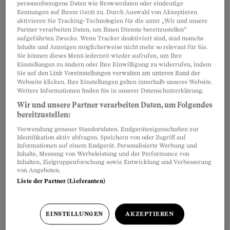
personenbezogene Daten wie Browserdaten oder eindeutige
Rüpelhafte Schuljugend – prügelnde
Kennungen auf Ihrem Gerät zu. Durch Auswahl von Akzeptieren
Lehrkräfte: Was ans Licht der
aktivieren Sie Tracking-Technologien für die unter „Wir und unsere
Partner verarbeiten Daten, um Ihnen Dienste bereitzustellen“
Öffentlichkeit kommt, ist nur die Spitze des Eisberges,
aufgeführten Zwecke. Wenn Tracker deaktiviert sind, sind manche
Symptom einer tief liegenden Störung. Der Schweizer
Inhalte und Anzeigen möglicherweise nicht mehr so relevant für Sie.
Sie können dieses Menü jederzeit wieder aufrufen, um Ihre
Schule geht es schlecht, sie ist in Gefahr. Doch da und
Einstellungen zu ändern oder Ihre Einwilligung zu widerrufen, indem
dort keimen hoffnungsvolle Lösungsansätze.
Sie auf den Link Voreinstellungen verwalten am unteren Rand der
Webseite klicken. Ihre Einstellungen gelten innerhalb unseres Website.
Weitere Informationen finden Sie in unserer Datenschutzerklärung.
Wir und unsere Partner verarbeiten Daten, um Folgendes
Schulkrise: Für Lehrer ein
bereitzustellen:
Klima zum Davonlaufen
Verwendung genauer Standortdaten. Endgeräteeigenschaften zur
Identifikation aktiv abfragen. Speichern von oder Zugriff auf
Der Erwartungsdruck ist hoch, das
Informationen auf einem Endgerät. Personalisierte Werbung und
Inhalte, Messung von Werbeleistung und der Performance von
Image angeschlagen, und vor lauter
Inhalten, Zielgruppenforschung sowie Entwicklung und Verbesserung
Reformen kommt der Unterricht zu
von Angeboten.
Liste der Partner (Lieferanten)
kurz: Bestandene Lehrer wollen von Schule nichts mehr
wissen.
Daniel Benz
,
Sibylle Stillhart
EINSTELLUNGEN
AKZEPTIEREN