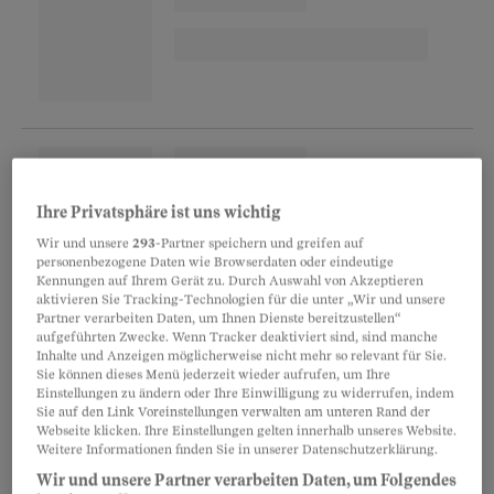
Ihre Privatsphäre ist uns wichtig
Wir und unsere
293
-Partner speichern und greifen auf
personenbezogene Daten wie Browserdaten oder eindeutige
Kennungen auf Ihrem Gerät zu. Durch Auswahl von Akzeptieren
In der Praxis führt diese rechtliche
aktivieren Sie Tracking-Technologien für die unter „Wir und unsere
Partner verarbeiten Daten, um Ihnen Dienste bereitzustellen“
Konstellation oft zu grosser Unsicherheit. Denn
aufgeführten Zwecke. Wenn Tracker deaktiviert sind, sind manche
was viele nicht wissen: Nicht etwa unzulässige
Inhalte und Anzeigen möglicherweise nicht mehr so relevant für Sie.
Sie können dieses Menü jederzeit wieder aufrufen, um Ihre
Formulierungen sind heute das Hauptproblem
Einstellungen zu ändern oder Ihre Einwilligung zu widerrufen, indem
Sie auf den Link Voreinstellungen verwalten am unteren Rand der
bei der Zeugniserstellung, sondern das Fehlen
Webseite klicken. Ihre Einstellungen gelten innerhalb unseres Website.
wesentlicher Inhalte. Ein unvollständiges
Weitere Informationen finden Sie in unserer Datenschutzerklärung.
Zeugnis kann für beide Seiten gravierende
Wir und unsere Partner verarbeiten Daten, um Folgendes