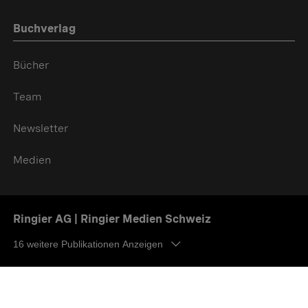
Buchverlag
Bücher
Team
Newsletter
Medien
Ringier AG | Ringier Medien Schweiz
16
weitere Publikationen Anzeigen