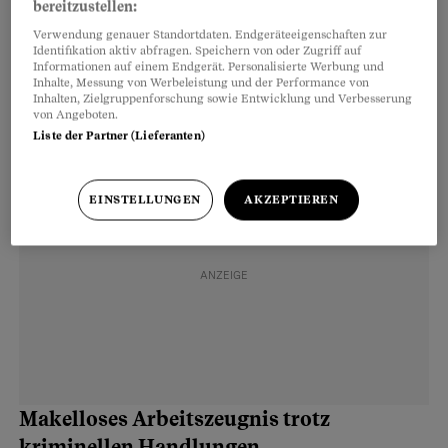
bereitzustellen:
Folgen haben. Bisher bedeutete eine
Verwendung genauer Standortdaten. Endgeräteeigenschaften zur
fachmännische, juristische Prüfung jedoch
Identifikation aktiv abfragen. Speichern von oder Zugriff auf
Informationen auf einem Endgerät. Personalisierte Werbung und
meist den zeitaufwendigen Gang zu einer
Inhalte, Messung von Werbeleistung und der Performance von
Beratungsstelle oder zu einer Anwaltskanzlei.
Inhalten, Zielgruppenforschung sowie Entwicklung und Verbesserung
von Angeboten.
Liste der Partner (Lieferanten)
EINSTELLUNGEN
AKZEPTIEREN
Makelloses Arbeitszeugnis trotz
kriminellen Handlungen