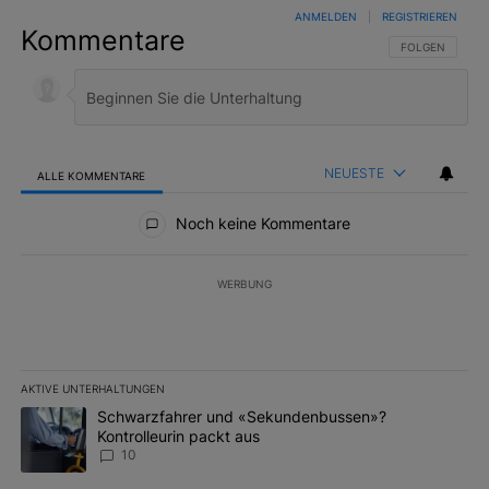
ANMELDEN
|
REGISTRIEREN
Kommentare
FOLGE DIESER 
FOLGEN
NEUESTE
ALLE KOMMENTARE
Alle Kommentare
Noch keine Kommentare
WERBUNG
AKTIVE UNTERHALTUNGEN
Das Folgende ist eine Liste der am meisten kommentierten Artikel 
Ein Trendartikel mit dem Titel "Schwarzfahrer und «Sekundenbus
Schwarzfahrer und «Sekundenbussen»?
Kontrolleurin packt aus
10