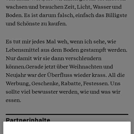
wachsen und brauchen Zeit, Licht, Wasser und
Boden. Es ist darum falsch, einfach das Billigste
und Schönste zu kaufen.
Es tut mir jedes Mal weh, wenn ich sehe, wie
Lebensmittel aus dem Boden gestampft werden.
Nur damit wir sie dann verschleudern
können.Gerade jetzt über Weihnachten und
Neujahr war der Überfluss wieder krass. All die
Werbung, Geschenke, Rabatte, Festessen. Uns
sollte viel bewusster werden, wie und was wir
essen.
Partnerinhalte