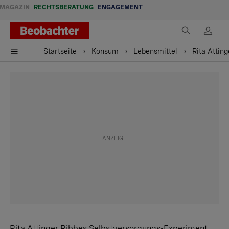
MAGAZIN
RECHTSBERATUNG
ENGAGEMENT
Startseite
Konsum
Lebensmittel
Rita Attin
Rita Attinger Ribbes Selbstversorgungs-Experiment