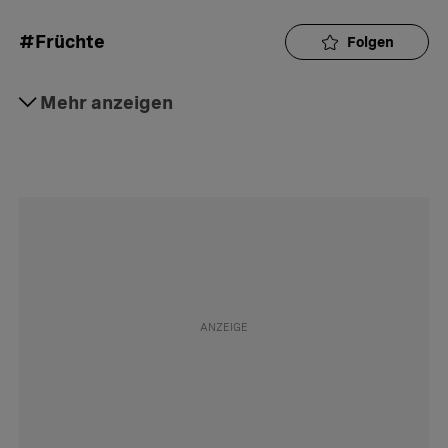
#Früchte
Folgen
#Konsum
Mehr anzeigen
Folgen
#Schweiz
Folgen
#Pflanzen
Folgen
#Lebensmittel
Folgen