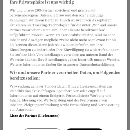
Ihre Privatsphäre ist uns wichtig
Wir und unsere
293
-Partner speichern und greifen auf
personenbezogene Daten wie Browserdaten oder eindeutige
Kennungen auf Ihrem Gerät zu. Durch Auswahl von Akzeptieren
aktivieren Sie Tracking-Technologien für die unter „Wir und unsere
Partner verarbeiten Daten, um Ihnen Dienste bereitzustellen“
aufgeführten Zwecke. Wenn Tracker deaktiviert sind, sind manche
Inhalte und Anzeigen möglicherweise nicht mehr so relevant für Sie.
Sie können dieses Menü jederzeit wieder aufrufen, um Ihre
Einstellungen zu ändern oder Ihre Einwilligung zu widerrufen, indem
Sie auf den Link Voreinstellungen verwalten am unteren Rand der
Webseite klicken. Ihre Einstellungen gelten innerhalb unseres Website.
Weitere Informationen finden Sie in unserer Datenschutzerklärung.
Wir und unsere Partner verarbeiten Daten, um Folgendes
Es ist zu selbstverständlich, dass wir alles in
bereitzustellen:
den Einkaufskorb legen können. Und dann
Verwendung genauer Standortdaten. Endgeräteeigenschaften zur
Identifikation aktiv abfragen. Speichern von oder Zugriff auf
werfen wir vieles davon weg, weil wir uns beim
Informationen auf einem Endgerät. Personalisierte Werbung und
Einkaufen nichts gedacht haben.
Inhalte, Messung von Werbeleistung und der Performance von
Inhalten, Zielgruppenforschung sowie Entwicklung und Verbesserung
Nahrungsmittel gehören aber nicht in den
von Angeboten.
Abfall.
Liste der Partner (Lieferanten)