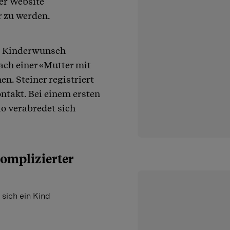
der Website
r zu werden.
it Kinderwunsch
ch einer «Mutter mit
en. Steiner registriert
ntakt. Bei einem ersten
rio verabredet sich
komplizierter
sich ein Kind