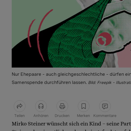
Nur Ehepaare – auch gleichgeschlechtliche – dürfen ein
Samenspende durchführen lassen.
Bild: Freepik – Illustr
Teilen
Anhören
Drucken
Merken
Kommentare
Mirko Steiner wünscht sich ein Kind – seine Part
Artikel teilen