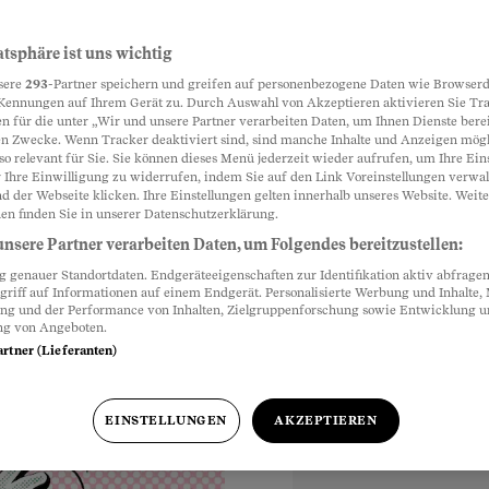
de zum
atsphäre ist uns wichtig
Partnerinhalte
sere
293
-Partner speichern und greifen auf personenbezogene Daten wie Browserd
Kennungen auf Ihrem Gerät zu. Durch Auswahl von Akzeptieren aktivieren Sie Tr
n für die unter „Wir und unsere Partner verarbeiten Daten, um Ihnen Dienste berei
n Zwecke. Wenn Tracker deaktiviert sind, sind manche Inhalte und Anzeigen mög
he Familienrollen
so relevant für Sie. Sie können dieses Menü jederzeit wieder aufrufen, um Ihre Ein
ngründung geht, hinkt
 Ihre Einwilligung zu widerrufen, indem Sie auf den Link Voreinstellungen verwa
d der Webseite klicken. Ihre Einstellungen gelten innerhalb unseres Website. Weite
en finden Sie in unserer Datenschutzerklärung.
nsere Partner verarbeiten Daten, um Folgendes bereitzustellen:
genauer Standortdaten. Endgeräteeigenschaften zur Identifikation aktiv abfragen
griff auf Informationen auf einem Endgerät. Personalisierte Werbung und Inhalte
ung und der Performance von Inhalten, Zielgruppenforschung sowie Entwicklung 
ng von Angeboten.
artner (Lieferanten)
EINSTELLUNGEN
AKZEPTIEREN