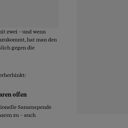
 mit zwei – und wenn
inzukommt, hat man den
slich gegen die
erherhinkt:
aren offen
ssionelle Samenspende
aaren zu – auch