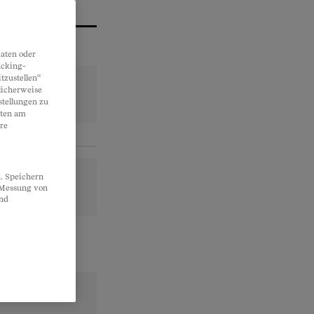
aten oder
acking-
tzustellen“
licherweise
stellungen zu
lten am
re
. Speichern
, Messung von
und