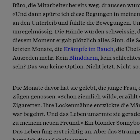
Büro, die Mitarbeiter bereits weg, draussen wur
«Und dann spürte ich diese Regungen in meinem 
an den Unterleib und fühlte die Bewegungen. U
unregelmässig. Die Hände wurden schweissig, da
diesem Moment ergab plötzlich alles Sinn: die 
letzten Monate, die
Krämpfe im Bauch
, die Übel
Ausreden mehr. Kein
Blinddarm
, kein schlecht
sein? Das war keine Option. Nicht jetzt. Nicht so
Die Monate davor hat sie gelebt, die junge Frau, 
Zügen genossen. «Schon ziemlich wild», erzählt s
Zigaretten. Ihre Lockenmähne entzückte die Männ
war begehrt. Und das Leben umarmte sie geradez
zu meinem neuen Freund.» Ein blonder Sonnyboy
Das Leben fing erst richtig an. Aber das Stramp