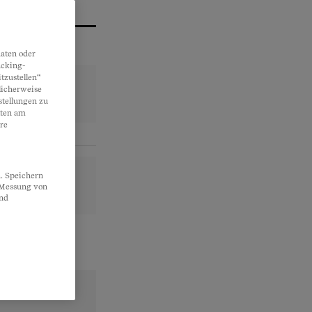
aten oder
acking-
tzustellen“
licherweise
stellungen zu
lten am
re
. Speichern
, Messung von
und