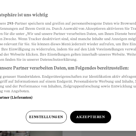
s Kind da
atsphäre ist uns wichtig
Partnerinhalte
sere
293
-Partner speichern und greifen auf personenbezogene Daten wie Browserd
ein Kind in sich
Kennungen auf Ihrem Gerät zu. Durch Auswahl von Akzeptieren aktivieren Sie Tr
n für die unter „Wir und unsere Partner verarbeiten Daten, um Ihnen Dienste berei
bezeichnet. Dabei kann
n Zwecke. Wenn Tracker deaktiviert sind, sind manche Inhalte und Anzeigen mög
so relevant für Sie. Sie können dieses Menü jederzeit wieder aufrufen, um Ihre Ein
 Ihre Einwilligung zu widerrufen, indem Sie auf den Link Voreinstellungen verwa
d der Webseite klicken. Ihre Einstellungen gelten innerhalb unseres Website. Weite
en finden Sie in unserer Datenschutzerklärung.
nsere Partner verarbeiten Daten, um Folgendes bereitzustellen:
genauer Standortdaten. Endgeräteeigenschaften zur Identifikation aktiv abfragen
griff auf Informationen auf einem Endgerät. Personalisierte Werbung und Inhalte
ung und der Performance von Inhalten, Zielgruppenforschung sowie Entwicklung 
ng von Angeboten.
artner (Lieferanten)
EINSTELLUNGEN
AKZEPTIEREN