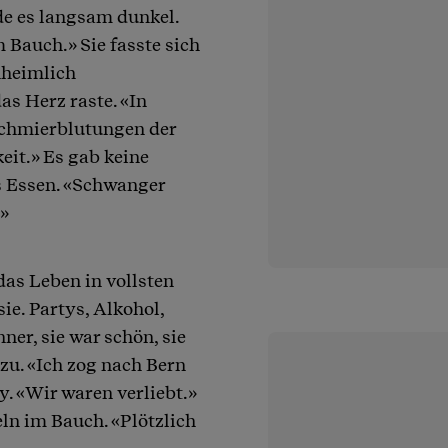
de es langsam dunkel.
Bauch.» Sie fasste sich
nheimlich
s Herz raste. «In
Schmierblutungen der
keit.» Es gab keine
es Essen. «Schwanger
.»
das Leben in vollsten
ie. Partys, Alkohol,
er, sie war schön, sie
u. «Ich zog nach Bern
. «Wir waren verliebt.»
eln im Bauch. «Plötzlich