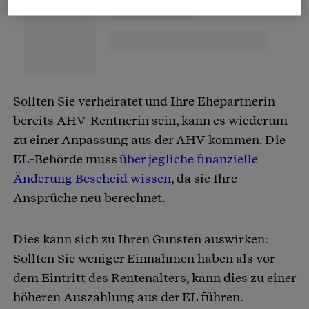
Sollten Sie verheiratet und Ihre Ehepartnerin
bereits AHV-Rentnerin sein, kann es wiederum
zu einer Anpassung aus der AHV kommen. Die
EL-Behörde muss
über jegliche finanzielle
Änderung Bescheid wissen
, da sie Ihre
Ansprüche neu berechnet.
Dies kann sich zu Ihren Gunsten auswirken:
Sollten Sie weniger Einnahmen haben als vor
dem Eintritt des Rentenalters, kann dies zu einer
höheren Auszahlung aus der EL führen.