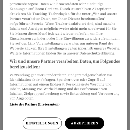
der Umwandlung der IV- zur AHV-Rente sollte
personenbezogene Daten wie Browserdaten oder eindeutige
Kennungen auf Ihrem Gerät zu. Durch Auswahl von Akzeptieren
keine Differenz in der Auszahlung entstehen.
aktivieren Sie Tracking-Technologien für die unter „Wir und unsere
Partner verarbeiten Daten, um Ihnen Dienste bereitzustellen“
aufgeführten Zwecke. Wenn Tracker deaktiviert sind, sind manche
Eventuell ändert sich aber die
Invalidenrente
Inhalte und Anzeigen möglicherweise nicht mehr so relevant für Sie.
Sie können dieses Menü jederzeit wieder aufrufen, um Ihre
der Pensionskasse
. Im überobligatorischen Teil
Einstellungen zu ändern oder Ihre Einwilligung zu widerrufen, indem
Sie auf den Link Voreinstellungen verwalten am unteren Rand der
ist es ferner möglich, dass die Pensionskassen-
Webseite klicken. Ihre Einstellungen gelten innerhalb unseres Website.
Invalidenrente durch eine tiefere
Weitere Informationen finden Sie in unserer Datenschutzerklärung.
Pensionskassen-Altersrente abgelöst wird.
Wir und unsere Partner verarbeiten Daten, um Folgendes
bereitzustellen:
Verwendung genauer Standortdaten. Endgeräteeigenschaften zur
Identifikation aktiv abfragen. Speichern von oder Zugriff auf
Partnerinhalte
Informationen auf einem Endgerät. Personalisierte Werbung und
Inhalte, Messung von Werbeleistung und der Performance von
Inhalten, Zielgruppenforschung sowie Entwicklung und Verbesserung
von Angeboten.
Liste der Partner (Lieferanten)
EINSTELLUNGEN
AKZEPTIEREN