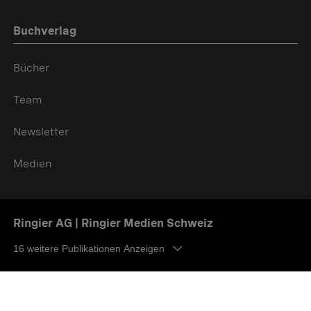
Buchverlag
Bücher
Team
Newsletter
Medien
Ringier AG | Ringier Medien Schweiz
16
weitere Publikationen Anzeigen