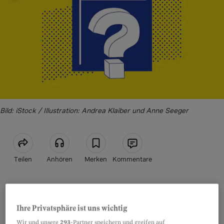
Bild: iStock / Illustration: Andrea Klaiber und Anne Seeger
Teilen
Anhören
Merken
Kommentare
Ja, die Zuständigen für die
Artikel teilen
Ergänzungsleistungen (EL) sollten über den
Ihre Privatsphäre ist uns wichtig
Eintritt ins Rentenalter
informiert werden. Bei
Wir und unsere
293
-Partner speichern und greifen auf