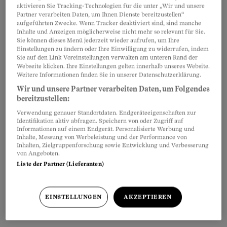
und auf das sogenannte Standardmodell.
aktivieren Sie Tracking-Technologien für die unter „Wir und unsere
«Standardmodell» heisst: Die
Franchise
beträgt
Partner verarbeiten Daten, um Ihnen Dienste bereitzustellen“
aufgeführten Zwecke. Wenn Tracker deaktiviert sind, sind manche
300 Franken, und man hat freie Arztwahl.
Inhalte und Anzeigen möglicherweise nicht mehr so relevant für Sie.
Sie können dieses Menü jederzeit wieder aufrufen, um Ihre
Einstellungen zu ändern oder Ihre Einwilligung zu widerrufen, indem
Die meisten Versicherten haben aber andere
Sie auf den Link Voreinstellungen verwalten am unteren Rand der
Webseite klicken. Ihre Einstellungen gelten innerhalb unseres Website.
Modelle gewählt,
um Prämien zu sparen
. Sie
Weitere Informationen finden Sie in unserer Datenschutzerklärung.
haben zum Beispiel eine
höhere Franchise
Wir und unsere Partner verarbeiten Daten, um Folgendes
vereinbart
, sind in einem Hausarztmodell
bereitzustellen:
versichert oder haben sich vielleicht für eine
Verwendung genauer Standortdaten. Endgeräteeigenschaften zur
Identifikation aktiv abfragen. Speichern von oder Zugriff auf
höhere Franchise plus Telemedizinmodell
Informationen auf einem Endgerät. Personalisierte Werbung und
Inhalte, Messung von Werbeleistung und der Performance von
entschieden. Es gibt da viele verschiedene
Inhalten, Zielgruppenforschung sowie Entwicklung und Verbesserung
von Angeboten.
Möglichkeiten, die Versicherungen bieten
Liste der Partner (Lieferanten)
unterschiedliche Modelle an. Wenn Sie also ein
solches Modell gewählt haben, kann die
EINSTELLUNGEN
AKZEPTIEREN
Prämienerhöhung auch deutlich mehr betragen
als der durchschnittliche Prämienanstieg.