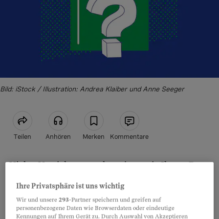
Bild: iStock / Illustration: Andrea Klaiber und Anne Seeger
Teilen
Anhören
Merken
Kommentare
Vielen Versicherten geht es jetzt wie Ihnen. Der
Artikel teilen
Prämienanstieg
, den der Bundesrat jedes Jahr
Ihre Privatsphäre ist uns wichtig
kommuniziert, bezieht sich immer auf die
Wir und unsere
293
-Partner speichern und greifen auf
mittlere Monatsprämie des jeweiligen Kantons
personenbezogene Daten wie Browserdaten oder eindeutige
Kennungen auf Ihrem Gerät zu. Durch Auswahl von Akzeptieren