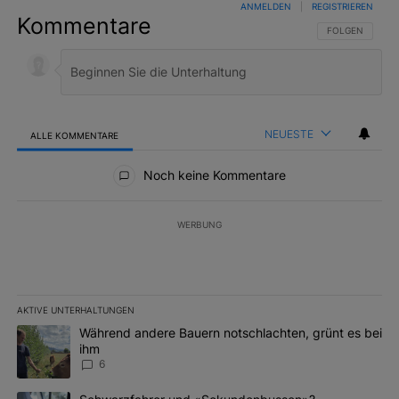
ANMELDEN
|
REGISTRIEREN
Kommentare
FOLGE DIESER 
FOLGEN
NEUESTE
ALLE KOMMENTARE
Alle Kommentare
Noch keine Kommentare
WERBUNG
AKTIVE UNTERHALTUNGEN
Das Folgende ist eine Liste der am meisten kommentierten Artikel 
Ein Trendartikel mit dem Titel "Während andere Bauern notschlac
Während andere Bauern notschlachten, grünt es bei
ihm
6