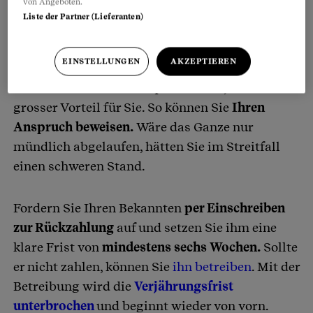
von Angeboten.
Liste der Partner (Lieferanten)
EINSTELLUNGEN
AKZEPTIEREN
Dass Ihr Bekannter das Darlehen unter Angabe
des Datums schriftlich quittiert hat, ist ein
grosser Vorteil für Sie. So können Sie
Ihren
Anspruch beweisen.
Wäre das Ganze nur
mündlich abgelaufen, hätten Sie im Streitfall
einen schweren Stand.
Fordern Sie Ihren Bekannten
per Einschreiben
zur Rückzahlung
auf und setzen Sie ihm eine
klare Frist von
mindestens sechs Wochen.
Sollte
er nicht zahlen, können Sie
ihn betreiben
. Mit der
Betreibung wird die
Verjährungsfrist
unterbrochen
und beginnt wieder von vorn.