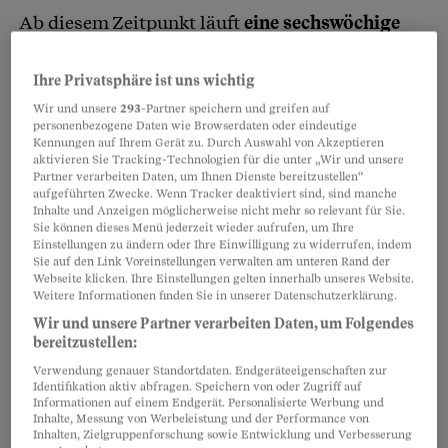
Ab diesem Zeitpunkt läuft
eine sechswöchige
Kündigungsfrist.
Darum tritt bei unbefristeten
zinslosen Darlehen die Verjährung erst
zehn
Ihre Privatsphäre ist uns wichtig
Jahre und sechs Wochen nach Aushändigung
Wir und unsere
293
-Partner speichern und greifen auf
personenbezogene Daten wie Browserdaten oder eindeutige
der Geldsumme
ein. Wenn nicht zwischendurch
Kennungen auf Ihrem Gerät zu. Durch Auswahl von Akzeptieren
etwas zurückgezahlt wurde.
aktivieren Sie Tracking-Technologien für die unter „Wir und unsere
Partner verarbeiten Daten, um Ihnen Dienste bereitzustellen“
aufgeführten Zwecke. Wenn Tracker deaktiviert sind, sind manche
Inhalte und Anzeigen möglicherweise nicht mehr so relevant für Sie.
Sie können dieses Menü jederzeit wieder aufrufen, um Ihre
Partnerinhalte
Einstellungen zu ändern oder Ihre Einwilligung zu widerrufen, indem
Sie auf den Link Voreinstellungen verwalten am unteren Rand der
Webseite klicken. Ihre Einstellungen gelten innerhalb unseres Website.
Weitere Informationen finden Sie in unserer Datenschutzerklärung.
Wir und unsere Partner verarbeiten Daten, um Folgendes
bereitzustellen:
Verwendung genauer Standortdaten. Endgeräteeigenschaften zur
Identifikation aktiv abfragen. Speichern von oder Zugriff auf
Informationen auf einem Endgerät. Personalisierte Werbung und
Inhalte, Messung von Werbeleistung und der Performance von
Inhalten, Zielgruppenforschung sowie Entwicklung und Verbesserung