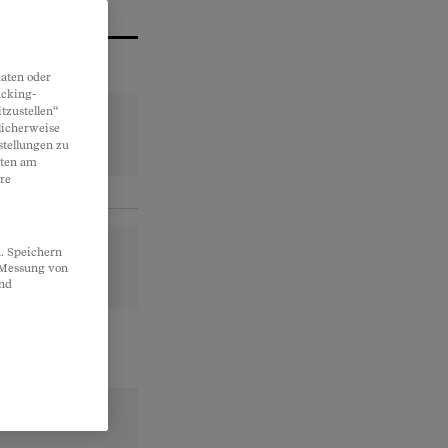
aten oder
acking-
tzustellen“
licherweise
stellungen zu
lten am
re
. Speichern
, Messung von
und