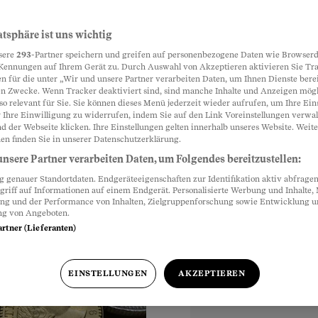
geld – aber
atsphäre ist uns wichtig
Partnerinhalte
sere
293
-Partner speichern und greifen auf personenbezogene Daten wie Browserd
u Tode
Kennungen auf Ihrem Gerät zu. Durch Auswahl von Akzeptieren aktivieren Sie Tr
n für die unter „Wir und unsere Partner verarbeiten Daten, um Ihnen Dienste berei
n Zwecke. Wenn Tracker deaktiviert sind, sind manche Inhalte und Anzeigen mög
 Verfassung schützen,
so relevant für Sie. Sie können dieses Menü jederzeit wieder aufrufen, um Ihre Ein
Die Folge: Bancomaten
 Ihre Einwilligung zu widerrufen, indem Sie auf den Link Voreinstellungen verwa
d der Webseite klicken. Ihre Einstellungen gelten innerhalb unseres Website. Weite
en finden Sie in unserer Datenschutzerklärung.
nsere Partner verarbeiten Daten, um Folgendes bereitzustellen:
genauer Standortdaten. Endgeräteeigenschaften zur Identifikation aktiv abfragen
griff auf Informationen auf einem Endgerät. Personalisierte Werbung und Inhalte
ung und der Performance von Inhalten, Zielgruppenforschung sowie Entwicklung 
ng von Angeboten.
artner (Lieferanten)
EINSTELLUNGEN
AKZEPTIEREN