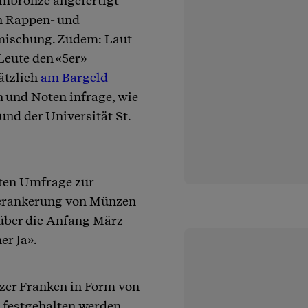
mbronze angefertigt –
en Rappen- und
lmischung. Zudem: Laut
Leute den «5er»
ätzlich
am Bargeld
n und Noten infrage, wie
und der Universität St.
ten Umfrage zur
 Verankerung von Münzen
 über die Anfang März
er Ja».
zer Franken in Form von
 festgehalten werden.