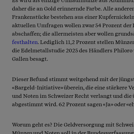
Es wird als einzige Umlaufmünze aus Aluminiu
daher die an Gold erinnernde Farbe. Alle ander
Frankenstücke bestehen aus einer Kupfernicke
aktuellen Umfragen wollen zwar 54 Prozent der 
abschaffen; die allermeisten aber wollen grunds
festhalten
. Lediglich 11,2 Prozent stellen Münze
die Edelmetallstudie 2025 des Händlers Philoro 
Gallen besagt.
Dieser Befund stimmt weitgehend mit der jüngs
«Bargeld-Initiative» überein, die eine stärkere
und Noten im Schweizer Recht verlangt und die
abgestimmt wird. 62 Prozent sagen «Ja» oder «eh
Worum geht es? Die Geldversorgung mit Schwei
Münzen und Noten soll in der Bundesverfassung