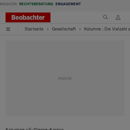
MAGAZIN
RECHTSBERATUNG
ENGAGEMENT
Startseite
Gesellschaft
Kolumne : Die Vielzahl 
Kolumne «5-Sterne-Karpi»