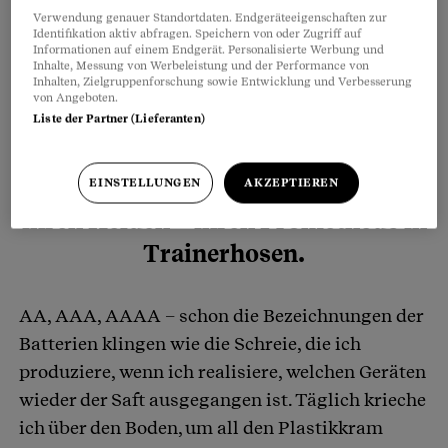
Verwendung genauer Standortdaten. Endgeräteeigenschaften zur
Identifikation aktiv abfragen. Speichern von oder Zugriff auf
Informationen auf einem Endgerät. Personalisierte Werbung und
Inhalte, Messung von Werbeleistung und der Performance von
Inhalten, Zielgruppenforschung sowie Entwicklung und Verbesserung
von Angeboten.
Liste der Partner (Lieferanten)
Meine Tochter ­jubelt und feiert ­
EINSTELLUNGEN
AKZEPTIEREN
ihren Helden – ihren Prometheus in
Trainerhosen.
AA, AAA, AAAA – schon die Bezeichnungen der
Batterien klingen wie die Schreie, die ich
produziere, wenn ich realisiere, welchen Geräten
wieder der Saft ausgegangen ist. Täglich krieche
ich über den Boden, um all den Plastikkram