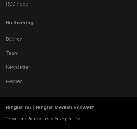
RSS-Feed
Buchverlag
Bücher
Team
Newsletter
Medien
Ringier AG | Ringier Medien Schweiz
16
weitere Publikationen Anzeigen