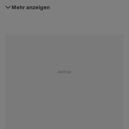
#Gesellschaft
Mehr anzeigen
Folgen
#Humor
Folgen