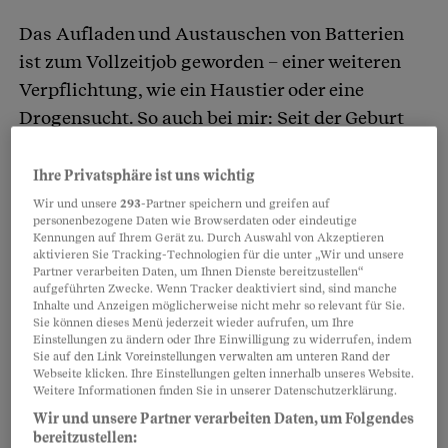
Das Aufladen und Austauschen von Batterien
ist zum Vollzeitjob geworden – einer weiteren
Verpflichtung, wie ein Haustier oder eine
Drogensucht. So auch bei mir: Seit der Geburt
unserer Tochter ist die Anzahl kleiner
Stromfresser in der Wohnung explodiert. Jedes
Ihre Privatsphäre ist uns wichtig
Spielzeug, jedes Puppenhaus – sogar
Wir und unsere
293
-Partner speichern und greifen auf
personenbezogene Daten wie Browserdaten oder eindeutige
Turnschuhe und Bücher brauchen jetzt ständig
Kennungen auf Ihrem Gerät zu. Durch Auswahl von Akzeptieren
aktivieren Sie Tracking-Technologien für die unter „Wir und unsere
neue Batterien.
Partner verarbeiten Daten, um Ihnen Dienste bereitzustellen“
aufgeführten Zwecke. Wenn Tracker deaktiviert sind, sind manche
Inhalte und Anzeigen möglicherweise nicht mehr so relevant für Sie.
Partnerinhalte
Sie können dieses Menü jederzeit wieder aufrufen, um Ihre
Einstellungen zu ändern oder Ihre Einwilligung zu widerrufen, indem
Sie auf den Link Voreinstellungen verwalten am unteren Rand der
Webseite klicken. Ihre Einstellungen gelten innerhalb unseres Website.
Weitere Informationen finden Sie in unserer Datenschutzerklärung.
Wir und unsere Partner verarbeiten Daten, um Folgendes
bereitzustellen: