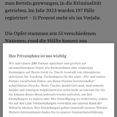
zum Betteln gezwungen, in die Kriminalität
getrieben. Im Jahr 2023 wurden 197 Fälle
registriert – 11 Prozent mehr als im Vorjahr.
Die Opfer stammen aus 55 verschiedenen
Nationen, rund die Hälfte kommt aus
afrikanischen Ländern. Das zeigen die neuen
Zahlen von
Plateforme Traite
, der Schweizer
Ihre Privatsphäre ist uns wichtig
Plattform gegen Menschenhandel.
Wir und unsere
293
-Partner speichern und greifen auf
personenbezogene Daten wie Browserdaten oder eindeutige
Kennungen auf Ihrem Gerät zu. Durch Auswahl von Akzeptieren
aktivieren Sie Tracking-Technologien für die unter „Wir und unsere
Partnerinhalte
Partner verarbeiten Daten, um Ihnen Dienste bereitzustellen“
aufgeführten Zwecke. Wenn Tracker deaktiviert sind, sind manche
Inhalte und Anzeigen möglicherweise nicht mehr so relevant für Sie.
Sie können dieses Menü jederzeit wieder aufrufen, um Ihre
Einstellungen zu ändern oder Ihre Einwilligung zu widerrufen, indem
Sie auf den Link Voreinstellungen verwalten am unteren Rand der
Webseite klicken. Ihre Einstellungen gelten innerhalb unseres Website.
Weitere Informationen finden Sie in unserer Datenschutzerklärung.