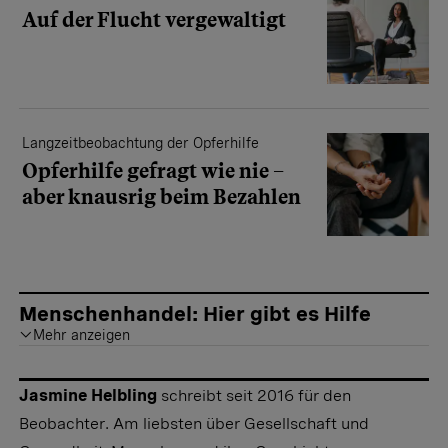
Auf der Flucht vergewaltigt
Langzeitbeobachtung der Opferhilfe
Opferhilfe gefragt wie nie –
aber knausrig beim Bezahlen
Menschenhandel: Hier gibt es Hilfe
Mehr anzeigen
Haben Sie einen Verdacht auf Menschenhandel? Oder sind Sie selbst betroffen? Bei diesen Fachstellen finden Sie Unterstützung, die Stellen unterliegen der Schweigepflicht.
FIZ Fachstelle Frauenhandel und Frauenmigration
Nationale Meldestelle gegen Menschenhandel und Ausbeutung ACT212
Jasmine Helbling
schreibt seit 2016 für den
Beobachter. Am liebsten über Gesellschaft und