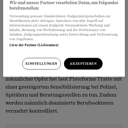
Wir und unsere Partner verarbeiten Daten, um Folgendes
bereitzustellen:
Verwendung genauer Standortdaten. Endgeräteeigenschaften zur
Identifikation aktiv abfragen. Speichern von oder Zugriff auf
Informationen auf einem Endgerät. Personalisierte Werbung und
Inhalte, Messung von Werbeleistung und der Performance von
Inhalten, Zielgruppenforschung sowie Entwicklung und Verbesserung
von Angeboten.
Liste der Partner (Lieferanten)
Drei Viertel der Betroffenen sind weiblich. Mit
23 Prozent sind aber auch ausgebeutete Männer
EINSTELLUNGEN
AKZEPTIEREN
keine Randerscheinung. Die Zunahme
männlicher Opfer hat laut Plateforme Traite mit
einer gesteigerten Sensibilisierung bei Polizei,
Spitälern und Beratungsstellen zu tun. Zudem
werden männlich dominierte Berufssektoren
vermehrt kontrolliert.