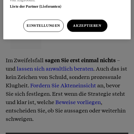
von Angeboten.
Liste der Partner (Lieferanten)
EINSTELLUNGEN
AKZEPTIEREN
Im Zweifelsfall
sagen Sie erst einmal nichts
–
und
lassen sich anwaltlich beraten
. Auch das ist
kein Zeichen von Schuld, sondern prozessuale
Klugheit.
Fordern Sie Akteneinsicht
an, bevor
Sie sich festlegen. Erst wenn die Strategie steht
und klar ist, welche
Beweise vorliegen
,
entscheiden Sie, ob Sie aussagen oder weiterhin
schweigen.