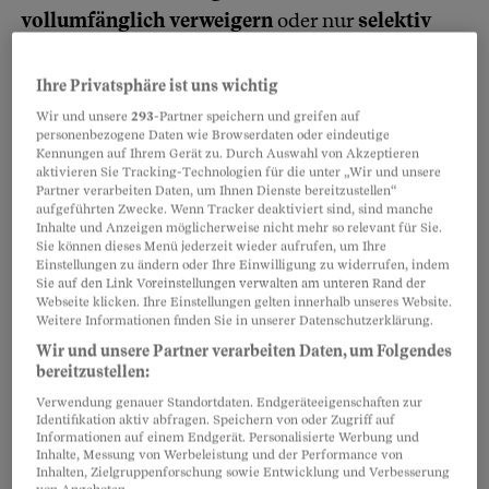
vollumfänglich verweigern
oder nur
selektiv
Fragen beantworten.
Ihre Privatsphäre ist uns wichtig
Das Gericht darf Ihr Schweigen auch
nicht als
Wir und unsere
293
-Partner speichern und greifen auf
personenbezogene Daten wie Browserdaten oder eindeutige
Schuldeingeständnis
auslegen. Ob und wieweit
Kennungen auf Ihrem Gerät zu. Durch Auswahl von Akzeptieren
aktivieren Sie Tracking-Technologien für die unter „Wir und unsere
Sie Auskunft geben sollen, hängt von der
Partner verarbeiten Daten, um Ihnen Dienste bereitzustellen“
konkreten Situation ab. Werden Sie zu Unrecht
aufgeführten Zwecke. Wenn Tracker deaktiviert sind, sind manche
Inhalte und Anzeigen möglicherweise nicht mehr so relevant für Sie.
verdächtigt und können Sie sich
durch Fakten
Sie können dieses Menü jederzeit wieder aufrufen, um Ihre
Einstellungen zu ändern oder Ihre Einwilligung zu widerrufen, indem
entlasten?
Dann lohnt es sich grundsätzlich, zu
Sie auf den Link Voreinstellungen verwalten am unteren Rand der
reden.
Webseite klicken. Ihre Einstellungen gelten innerhalb unseres Website.
Weitere Informationen finden Sie in unserer Datenschutzerklärung.
Wir und unsere Partner verarbeiten Daten, um Folgendes
Partnerinhalte
bereitzustellen:
Verwendung genauer Standortdaten. Endgeräteeigenschaften zur
Identifikation aktiv abfragen. Speichern von oder Zugriff auf
Informationen auf einem Endgerät. Personalisierte Werbung und
Inhalte, Messung von Werbeleistung und der Performance von
Inhalten, Zielgruppenforschung sowie Entwicklung und Verbesserung