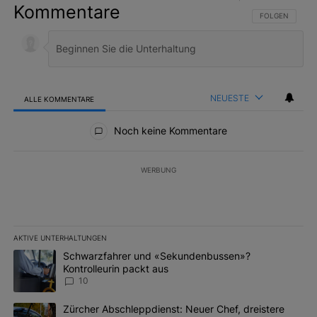
Kommentare
FOLGE DIESER 
FOLGEN
NEUESTE
ALLE KOMMENTARE
Alle Kommentare
Noch keine Kommentare
WERBUNG
AKTIVE UNTERHALTUNGEN
Das Folgende ist eine Liste der am meisten kommentierten Artikel 
Ein Trendartikel mit dem Titel "Schwarzfahrer und «Sekundenbus
Schwarzfahrer und «Sekundenbussen»?
Kontrolleurin packt aus
10
Ein Trendartikel mit dem Titel "Zürcher Abschleppdienst: Neuer 
Zürcher Abschleppdienst: Neuer Chef, dreistere