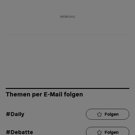
Danke, dass Sie das mit uns teilen. Ich wünsche
Ihnen viel Kraft und Mut.
ANTWORT
3
0
TEILEN
MELDUNG
WERBUNG
Unterstützt von
Themen per E-Mail folgen
#Daily
Folgen
#Debatte
Folgen