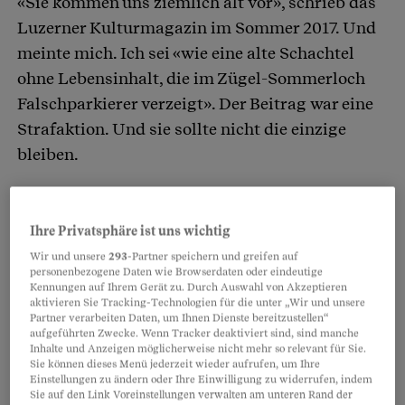
«Sie kommen uns ziemlich alt vor», schrieb das
Artikel teilen
Luzerner Kulturmagazin im Sommer 2017. Und
meinte mich. Ich sei «wie eine alte Schachtel
ohne Lebensinhalt, die im Zügel-Sommerloch
Falschparkierer verzeigt». Der Beitrag war eine
Strafaktion. Und sie sollte nicht die einzige
bleiben.
Mein Vergehen: Ich hatte darüber berichtet, dass
Ihre Privatsphäre ist uns wichtig
das Luzerner Kulturzentrum Neubad Partys in
Wir und unsere
293
-Partner speichern und greifen auf
einem Keller veranstaltete, der die
personenbezogene Daten wie Browserdaten oder eindeutige
Brandschutzauflagen nicht erfüllte. Die
Kennungen auf Ihrem Gerät zu. Durch Auswahl von Akzeptieren
aktivieren Sie Tracking-Technologien für die unter „Wir und unsere
feuerpolizeiliche Abnahme zeigte, dass die
Partner verarbeiten Daten, um Ihnen Dienste bereitzustellen“
Notausgangsschilder im Notfall streikten. Aus
aufgeführten Zwecke. Wenn Tracker deaktiviert sind, sind manche
Inhalte und Anzeigen möglicherweise nicht mehr so relevant für Sie.
den Wänden ragten alte Leitungen. Eine Treppe,
Sie können dieses Menü jederzeit wieder aufrufen, um Ihre
Einstellungen zu ändern oder Ihre Einwilligung zu widerrufen, indem
über die die Besucher den Keller im Brandfall
Sie auf den Link Voreinstellungen verwalten am unteren Rand der