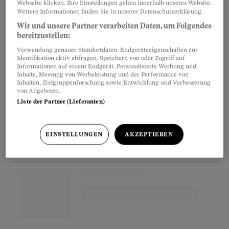
schnell verlassen könnten, fehlte. Trotzdem war
Webseite klicken. Ihre Einstellungen gelten innerhalb unseres Website.
Weitere Informationen finden Sie in unserer Datenschutzerklärung.
der 100-Quadratmeter-Raum mehrfach voller
Wir und unsere Partner verarbeiten Daten, um Folgendes
Partygäste. Die Gastgewerbepolizei reagierte
bereitzustellen:
mit einer Strafanzeige auf den Artikel.
Verwendung genauer Standortdaten. Endgeräteeigenschaften zur
Identifikation aktiv abfragen. Speichern von oder Zugriff auf
Informationen auf einem Endgerät. Personalisierte Werbung und
Inhalte, Messung von Werbeleistung und der Performance von
Partnerinhalte
Inhalten, Zielgruppenforschung sowie Entwicklung und Verbesserung
von Angeboten.
Liste der Partner (Lieferanten)
EINSTELLUNGEN
AKZEPTIEREN