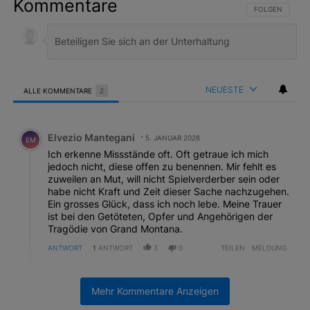
Kommentare
FOLGE DIESER 
FOLGEN
NEUESTE
ALLE KOMMENTARE
2
Alle Kommentare
Kommentar von Elvezio Mantegani.
Elvezio Mantegani
5. JANUAR 2026
EM
Ich erkenne Missstände oft. Oft getraue ich mich
jedoch nicht, diese offen zu benennen. Mir fehlt es
zuweilen an Mut, will nicht Spielverderber sein oder
habe nicht Kraft und Zeit dieser Sache nachzugehen.
Ein grosses Glück, dass ich noch lebe. Meine Trauer
ist bei den Getöteten, Opfer und Angehörigen der
Tragödie von Grand Montana.
ANTWORT
1
ANTWORT
3
0
TEILEN
MELDUNG
Antwort von Lena Berger.
Lena Berger
5. JANUAR 2026
LB
Mehr Kommentare Anzeigen
Antworten auf
Elvezio Mantegani