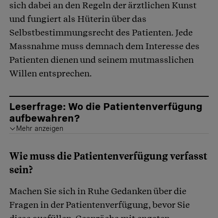
sich dabei an den Regeln der ärztlichen Kunst
und fungiert als Hüterin über das
Selbstbestimmungsrecht des Patienten. Jede
Massnahme muss demnach dem Interesse des
Patienten dienen und seinem mutmasslichen
Willen
entsprechen.
Leserfrage: Wo die Patientenverfügung
aufbewahren?
Mehr anzeigen
Meine Patientenverfügung schreibt vor, dass ich nicht reanimiert werde. Aber was, wenn die Nothelfer sie nicht finden?
Antwort von Corinne Strebel, Fachexpertin für Sozialberatung beim Beobachter
Das wäre ein Problem. Wenn Nothelfende die Patientenverfügung nicht finden, können sie natürlich die Anweisungen nicht umsetzen. Daher ist es wichtig, dass Sie die Patientenverfügung immer
haben und was die darin formulierten Wünsche sind. So kann im Ernstfall eine Begleitperson die Ersthelfer informieren. Schwieriger wird es, wenn Sie allein unterwegs sind.
Eine etwas weit hergeholte Lösung: Im Handel sind Pflaster erhältlich, die auf die Brust geklebt werden können. Auf diesen steht: «NO CPR». Diese Abkürzung bedeutet, dass man
keine Reanimation wünscht.
Unterschreiben Sie das Pflaster und datieren Sie es, bevor Sie es aufkleben.
Wie muss die Patientenverfügung verfasst
sein?
Machen Sie sich in Ruhe Gedanken über die
Fragen in der Patientenverfügung, bevor Sie