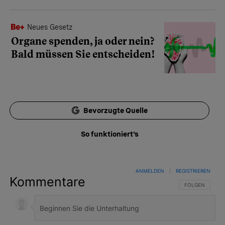
Neues Gesetz
Organe spenden, ja oder nein?
Bald müssen Sie entscheiden!
Bevorzugte Quelle
So funktioniert's
ANMELDEN
|
REGISTRIEREN
Kommentare
FOLGE DIESER 
FOLGEN