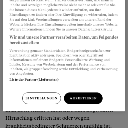
aufgeführten Zwecke. Wenn Tracker deaktiviert sind, sind manche
Inhalte und Anzeigen möglicherweise nicht mehr so relevant für Sie.
Sie können dieses Menü jederzeit wieder aufrufen, um Ihre
Einstellungen zu ändern oder Ihre Einwilligung zu widerrufen, indem
Sie auf den Link Voreinstellungen verwalten am unteren Rand der
Webseite klicken. Ihre Einstellungen gelten innerhalb unseres Website.
Weitere Informationen finden Sie in unserer Datenschutzerklärung.
Die Szene ist erfunden, aber alltäglich. Solche
Wir und unsere Partner verarbeiten Daten, um Folgendes
bereitzustellen:
Situationen können vermieden werden, wenn
in
Verwendung genauer Standortdaten. Endgeräteeigenschaften zur
einer Patientenverfügung
festgehalten wurde,
Identifikation aktiv abfragen. Speichern von oder Zugriff auf
wie in einem solchen Fall vorzugehen sei.
Informationen auf einem Endgerät. Personalisierte Werbung und
Inhalte, Messung von Werbeleistung und der Performance von
Inhalten, Zielgruppenforschung sowie Entwicklung und Verbesserung
von Angeboten.
Mit dieser Verfügung kann man in gesunden
Liste der Partner (Lieferanten)
Tagen schriftlich
für den Fall vorsorgen,
dass
man einmal nicht mehr in der Lage sein könnte,
EINSTELLUNGEN
AKZEPTIEREN
eigene Wünsche zu äussern. Zum Beispiel wenn
man nach einem Unfall im Koma liegt, einen
Hirnschlag erlitten hat oder wegen
krankheitsbedingter Schmerzen unfähig ist,