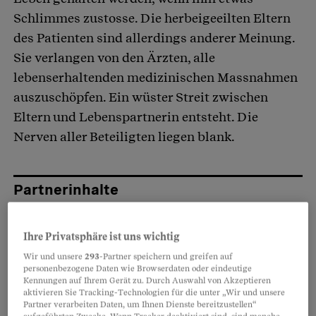
Schlimmes zustosse. Die herbeigeeilten Eltern
des Patienten sind allerdings anderer Meinung.
Sie verlangen von den Ärzten, alle
lebenserhaltenden medizinischen Massnahmen
auszuschöpfen. Ein wüster Streit zwischen
Eltern und Lebenspartnerin entsteht. Die
Nerven aller Beteiligten liegen blank.
Partnerinhalte
Ihre Privatsphäre ist uns wichtig
Wir und unsere
293
-Partner speichern und greifen auf
personenbezogene Daten wie Browserdaten oder eindeutige
Kennungen auf Ihrem Gerät zu. Durch Auswahl von Akzeptieren
aktivieren Sie Tracking-Technologien für die unter „Wir und unsere
Partner verarbeiten Daten, um Ihnen Dienste bereitzustellen“