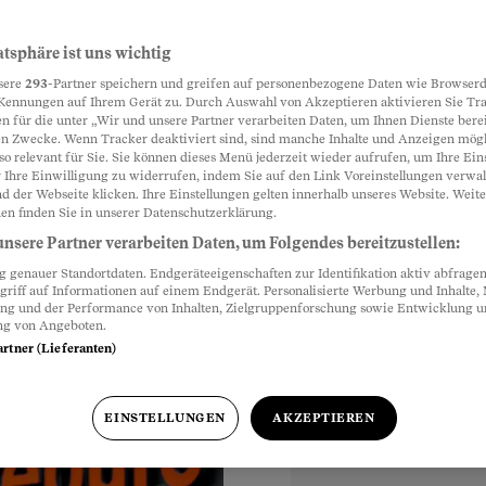
st das Geld
atsphäre ist uns wichtig
Partnerinhalte
sere
293
-Partner speichern und greifen auf personenbezogene Daten wie Browserd
Kennungen auf Ihrem Gerät zu. Durch Auswahl von Akzeptieren aktivieren Sie Tr
n für die unter „Wir und unsere Partner verarbeiten Daten, um Ihnen Dienste berei
n Zwecke. Wenn Tracker deaktiviert sind, sind manche Inhalte und Anzeigen mög
 platzen. Wer in der
so relevant für Sie. Sie können dieses Menü jederzeit wieder aufrufen, um Ihre Ein
 Ihre Einwilligung zu widerrufen, indem Sie auf den Link Voreinstellungen verwa
d der Webseite klicken. Ihre Einstellungen gelten innerhalb unseres Website. Weite
en finden Sie in unserer Datenschutzerklärung.
nsere Partner verarbeiten Daten, um Folgendes bereitzustellen:
genauer Standortdaten. Endgeräteeigenschaften zur Identifikation aktiv abfragen
griff auf Informationen auf einem Endgerät. Personalisierte Werbung und Inhalte
ung und der Performance von Inhalten, Zielgruppenforschung sowie Entwicklung 
ng von Angeboten.
artner (Lieferanten)
EINSTELLUNGEN
AKZEPTIEREN