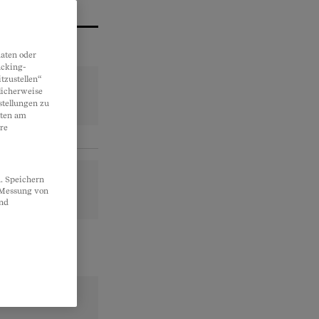
aten oder
acking-
tzustellen“
licherweise
stellungen zu
lten am
re
. Speichern
, Messung von
und