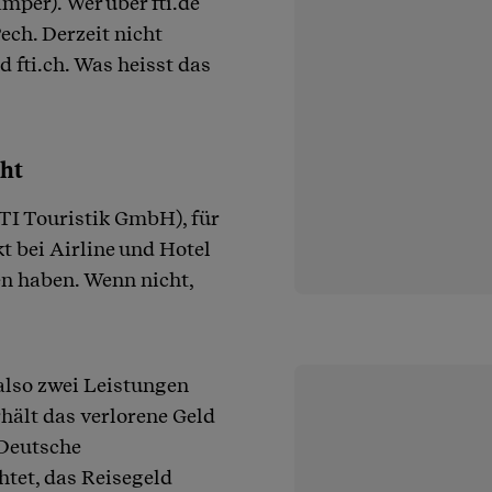
per). Wer über fti.de
Pech. Derzeit nicht
d fti.ch. Was heisst das
cht
TI Touristik GmbH), für
 bei Airline und Hotel
en haben. Wenn nicht,
also zwei Leistungen
hält das verlorene Geld
 Deutsche
htet, das Reisegeld