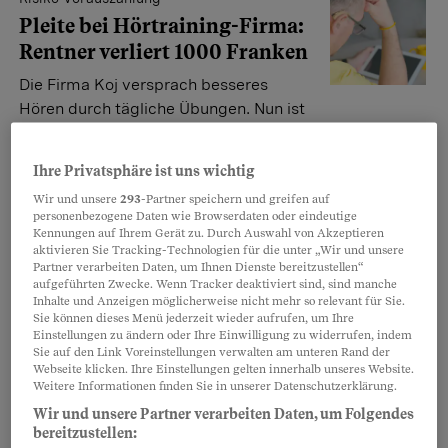
Pleite bei Hörtraining-Firma:
Rentner verliert 1000 Franken
Die Firma Koj versprach besseres
Hören durch tägliche Übungen. Nun ist
sie konkurs. Kunden wie Daniel Keller haben im Voraus
bezahlt – und sehen wohl nichts mehr vom Geld.
Ihre Privatsphäre ist uns wichtig
Jasmine Helbling
Wir und unsere
293
-Partner speichern und greifen auf
personenbezogene Daten wie Browserdaten oder eindeutige
Kennungen auf Ihrem Gerät zu. Durch Auswahl von Akzeptieren
aktivieren Sie Tracking-Technologien für die unter „Wir und unsere
Vorsicht, Firmenpleite!
Partner verarbeiten Daten, um Ihnen Dienste bereitzustellen“
Der Lohn bleibt aus – für die
aufgeführten Zwecke. Wenn Tracker deaktiviert sind, sind manche
Inhalte und Anzeigen möglicherweise nicht mehr so relevant für Sie.
Angestellte beginnt ein
Sie können dieses Menü jederzeit wieder aufrufen, um Ihre
Albtraum
Einstellungen zu ändern oder Ihre Einwilligung zu widerrufen, indem
Sie auf den Link Voreinstellungen verwalten am unteren Rand der
Daniela Richard bekommt plötzlich
Webseite klicken. Ihre Einstellungen gelten innerhalb unseres Website.
Weitere Informationen finden Sie in unserer Datenschutzerklärung.
keinen Lohn mehr. Der Beobachter erklärt, wie man
sich in so einer Lage wehren kann und welche
Wir und unsere Partner verarbeiten Daten, um Folgendes
bereitzustellen:
Anzeichen auf eine drohende Firmenpleite hindeuten –