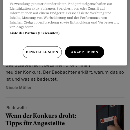
bevor es zu spät ist.
Verwendung genauer Standortdaten. Endgeräteeigenschaften zur
Identifikation aktiv abfragen. Speichern von oder Zugriff auf
Katharina Siegrist
Informationen auf einem Endgerät. Personalisierte Werbung und
Inhalte, Messung von Werbeleistung und der Performance von
Inhalten, Zielgruppenforschung sowie Entwicklung und Verbesserung
von Angeboten.
Bekämpfung von Missbrauch
Liste der Partner (Lieferanten)
Unternehmen können Staat
nicht mehr prellen
EINSTELLUNGEN
AKZEPTIEREN
Wenn Unternehmen die Rechnungen
des Staates nicht bezahlen, droht ihnen
neu der Konkurs. Der Beobachter erklärt, warum das so
ist und was es bedeutet.
Nicole Müller
Pleitewelle
Wenn der Konkurs droht:
Tipps für Angestellte