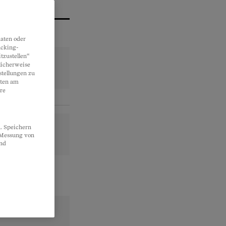
aten oder
acking-
tzustellen“
licherweise
stellungen zu
lten am
re
. Speichern
, Messung von
und