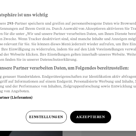
er helfen und
atsphäre ist uns wichtig
Partnerinhalte
sere
293
-Partner speichern und greifen auf personenbezogene Daten wie Browserd
Kennungen auf Ihrem Gerät zu. Durch Auswahl von Akzeptieren aktivieren Sie Tr
n für die unter „Wir und unsere Partner verarbeiten Daten, um Ihnen Dienste berei
n Zwecke. Wenn Tracker deaktiviert sind, sind manche Inhalte und Anzeigen mög
n in Italien. Die
so relevant für Sie. Sie können dieses Menü jederzeit wieder aufrufen, um Ihre Ein
n lassen, doch
 Ihre Einwilligung zu widerrufen, indem Sie auf den Link Voreinstellungen verwa
d der Webseite klicken. Ihre Einstellungen gelten innerhalb unseres Website. Weite
en finden Sie in unserer Datenschutzerklärung.
nsere Partner verarbeiten Daten, um Folgendes bereitzustellen:
genauer Standortdaten. Endgeräteeigenschaften zur Identifikation aktiv abfragen
griff auf Informationen auf einem Endgerät. Personalisierte Werbung und Inhalte
ung und der Performance von Inhalten, Zielgruppenforschung sowie Entwicklung 
ng von Angeboten.
hr
artner (Lieferanten)
EINSTELLUNGEN
AKZEPTIEREN