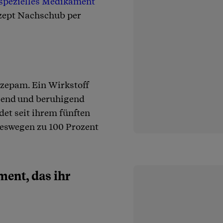
spezielles Medikament
Rezept Nachschub per
razepam. Ein Wirkstoff
ösend und beruhigend
idet seit ihrem fünften
 deswegen zu 100 Prozent
ent, das ihr