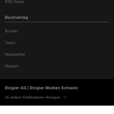
RSS-Feed
Buchverlag
Bücher
Team
Newsletter
Medien
Ringier AG | Ringier Medien Schweiz
16
weitere Publikationen Anzeigen