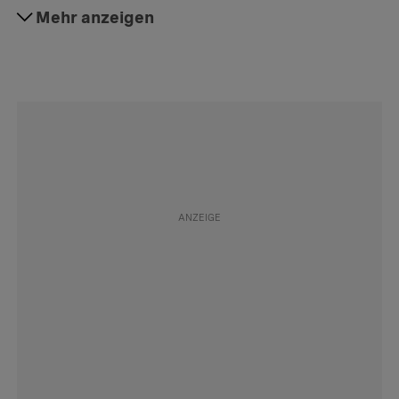
#Social Media
Mehr anzeigen
Folgen
#Datenschutz
Folgen
#Privatsphäre
Folgen
#Aktuell
Folgen
#Daily
Folgen