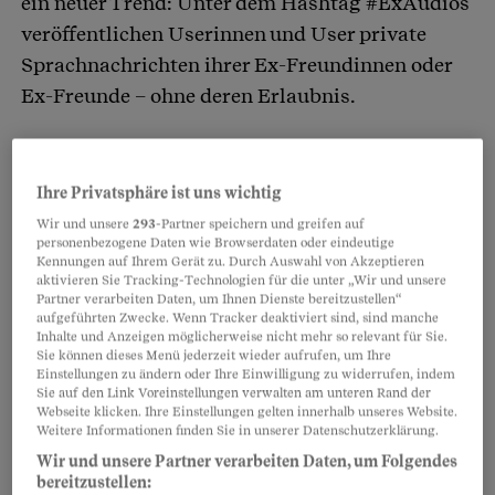
ein neuer Trend: Unter dem Hashtag #ExAudios
veröffentlichen Userinnen und User private
Sprachnachrichten ihrer Ex-Freundinnen oder
Ex-Freunde – ohne deren Erlaubnis.
Schlaglicht auf toxisches Verhalten
Ihre Privatsphäre ist uns wichtig
Mit der Veröffentlichung wollen die Nutzerinnen
Wir und unsere
293
-Partner speichern und greifen auf
und Nutzer die toxischen Eigenschaften der oder
personenbezogene Daten wie Browserdaten oder eindeutige
Kennungen auf Ihrem Gerät zu. Durch Auswahl von Akzeptieren
des Ex zeigen.
aktivieren Sie Tracking-Technologien für die unter „Wir und unsere
Partner verarbeiten Daten, um Ihnen Dienste bereitzustellen“
aufgeführten Zwecke. Wenn Tracker deaktiviert sind, sind manche
Als emotionale Gewalt gelten
Inhalte und Anzeigen möglicherweise nicht mehr so relevant für Sie.
Sie können dieses Menü jederzeit wieder aufrufen, um Ihre
Manipulation, Lügen oder
Einstellungen zu ändern oder Ihre Einwilligung zu widerrufen, indem
Sie auf den Link Voreinstellungen verwalten am unteren Rand der
Demütigung.
Webseite klicken. Ihre Einstellungen gelten innerhalb unseres Website.
Weitere Informationen finden Sie in unserer Datenschutzerklärung.
Wir und unsere Partner verarbeiten Daten, um Folgendes
bereitzustellen:
Partnerinhalte