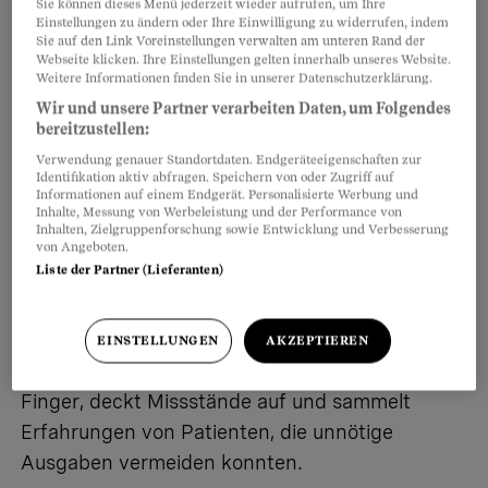
Sie können dieses Menü jederzeit wieder aufrufen, um Ihre
Einstellungen zu ändern oder Ihre Einwilligung zu widerrufen, indem
Sie auf den Link Voreinstellungen verwalten am unteren Rand der
Webseite klicken. Ihre Einstellungen gelten innerhalb unseres Website.
Weitere Informationen finden Sie in unserer Datenschutzerklärung.
Wir und unsere Partner verarbeiten Daten, um Folgendes
bereitzustellen:
Nach dem Bezug dieser neuen Tabletten stellte
Verwendung genauer Standortdaten. Endgeräteeigenschaften zur
ich jedoch Erstaunliches fest: Der Wirkstoff
Identifikation aktiv abfragen. Speichern von oder Zugriff auf
Informationen auf einem Endgerät. Personalisierte Werbung und
betrug nur noch die Hälfte, der Preis aber blieb
Inhalte, Messung von Werbeleistung und der Performance von
Inhalten, Zielgruppenforschung sowie Entwicklung und Verbesserung
unverändert bei 260 Franken pro Packung.
von Angeboten.
Liste der Partner (Lieferanten)
Der Beobachter-Prämienticker
Der Prämienticker schaut Lobbyisten und
EINSTELLUNGEN
AKZEPTIEREN
Profiteuren des Gesundheitswesens auf die
Finger, deckt Missstände auf und sammelt
Erfahrungen von Patienten, die unnötige
Ausgaben vermeiden konnten.