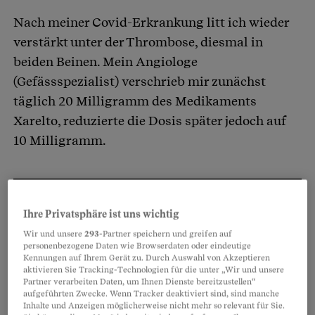
Nach meiner Covid-Erkrankung litt ich wieder
verstärkt unter der Thrombose, diesmal in
beiden Beinen. Mein Angiologe
(Gefässspezialist) verschrieb mir zunächst
täglich 20 Milligramm des Medikaments
Xarelto, reduzierte die Dosis später jedoch auf
10 Milligramm.
Partnerinhalte
Ihre Privatsphäre ist uns wichtig
Wir und unsere
293
-Partner speichern und greifen auf
personenbezogene Daten wie Browserdaten oder eindeutige
Kennungen auf Ihrem Gerät zu. Durch Auswahl von Akzeptieren
aktivieren Sie Tracking-Technologien für die unter „Wir und unsere
Partner verarbeiten Daten, um Ihnen Dienste bereitzustellen“
aufgeführten Zwecke. Wenn Tracker deaktiviert sind, sind manche
Inhalte und Anzeigen möglicherweise nicht mehr so relevant für Sie.