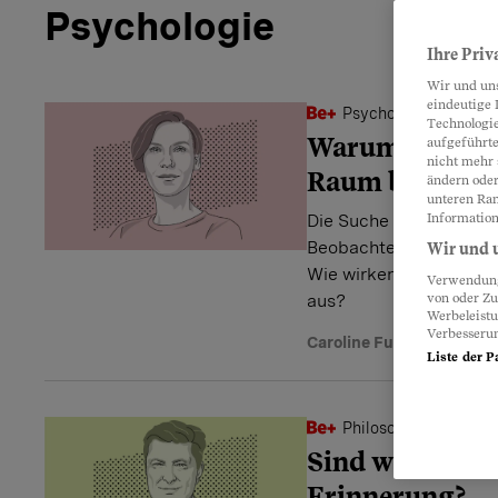
Psychologie
Ihre Priv
Wir und un
eindeutige 
Psychologie
Technologie
Warum wir alle
aufgeführte
nicht mehr 
Raum brauche
ändern oder
unteren Ran
Die Suche nach einer n
Information
Beobachter-Kolumnistin
Wir und u
Wie wirken sich Räume
Verwendung 
aus?
von oder Zu
Werbeleist
Verbesseru
Caroline Fux
Liste der P
Philosophie
Sind wir mehr 
Erinnerung?