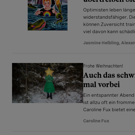
Optimisten leben länge
widerstandsfähiger. Di
können Zuversicht trai
viel davon kann schädli
Jasmine Helbling
,
Alexan
Frohe Weihnachten!
Auch das schwi
mal vorbei
Ein entspannter Abend 
ist allzu oft ein from
Caroline Fux bietet ein
Caroline Fux