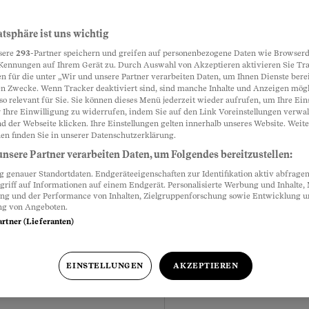
atsphäre ist uns wichtig
sere
293
-Partner speichern und greifen auf personenbezogene Daten wie Browserd
Kennungen auf Ihrem Gerät zu. Durch Auswahl von Akzeptieren aktivieren Sie Tr
Meistgelesen
n für die unter „Wir und unsere Partner verarbeiten Daten, um Ihnen Dienste berei
 einen sicheren
n Zwecke. Wenn Tracker deaktiviert sind, sind manche Inhalte und Anzeigen mög
so relevant für Sie. Sie können dieses Menü jederzeit wieder aufrufen, um Ihre Ein
n
 Ihre Einwilligung zu widerrufen, indem Sie auf den Link Voreinstellungen verwa
d der Webseite klicken. Ihre Einstellungen gelten innerhalb unseres Website. Weite
euen Praxis bringt
en finden Sie in unserer Datenschutzerklärung.
 Caroline Fux ins Grübeln.
nsere Partner verarbeiten Daten, um Folgendes bereitzustellen:
 auf unser Wohlbefinden
genauer Standortdaten. Endgeräteeigenschaften zur Identifikation aktiv abfragen
griff auf Informationen auf einem Endgerät. Personalisierte Werbung und Inhalte
ung und der Performance von Inhalten, Zielgruppenforschung sowie Entwicklung 
ng von Angeboten.
artner (Lieferanten)
EINSTELLUNGEN
AKZEPTIEREN
als unsere