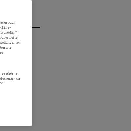
aten oder
acking-
tzustellen“
licherweise
stellungen zu
lten am
re
. Speichern
, Messung von
und