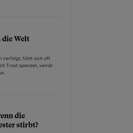
 die Welt
erfolgt, fühlt sich oft
h Trost spendet, verrät
ux.
wenn die
ster stirbt?