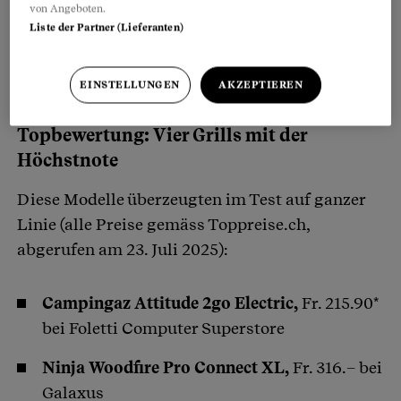
von Angeboten.
Liste der Partner (Lieferanten)
EINSTELLUNGEN
AKZEPTIEREN
Topbewertung: Vier Grills mit der
Höchstnote
Diese Modelle überzeugten im Test auf ganzer
Linie (alle Preise gemäss Toppreise.ch,
abgerufen am 23. Juli 2025):
Campingaz Attitude 2go Electric,
Fr. 215.90*
bei Foletti Computer Superstore
Ninja Woodfire Pro Connect XL,
Fr. 316.– bei
Galaxus