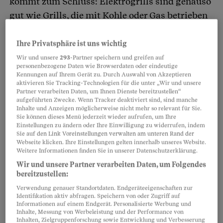
kommt zum Schluss: Elektrogrills sind genauso
gut wie Grills, die mit Kohle oder Gas betrieben
werden. Geprüft wurden Tisch- und Standgeräte
sowie Grills für beide Einsatzgebiete. Neben
Ihre Privatsphäre ist uns wichtig
dem Grillergebnis wurde auch geprüft, wie gut
Wir und unsere
293
-Partner speichern und greifen auf
personenbezogene Daten wie Browserdaten oder eindeutige
sich die Geräte aufbauen, reinigen und
Kennungen auf Ihrem Gerät zu. Durch Auswahl von Akzeptieren
aktivieren Sie Tracking-Technologien für die unter „Wir und unsere
verstauen lassen, wie viel Strom sie
Partner verarbeiten Daten, um Ihnen Dienste bereitzustellen“
verbrauchen und wie wetterfest sie sind.
aufgeführten Zwecke. Wenn Tracker deaktiviert sind, sind manche
Inhalte und Anzeigen möglicherweise nicht mehr so relevant für Sie.
Sie können dieses Menü jederzeit wieder aufrufen, um Ihre
Einstellungen zu ändern oder Ihre Einwilligung zu widerrufen, indem
Partnerinhalte
Sie auf den Link Voreinstellungen verwalten am unteren Rand der
Webseite klicken. Ihre Einstellungen gelten innerhalb unseres Website.
Weitere Informationen finden Sie in unserer Datenschutzerklärung.
Wir und unsere Partner verarbeiten Daten, um Folgendes
bereitzustellen:
Verwendung genauer Standortdaten. Endgeräteeigenschaften zur
Identifikation aktiv abfragen. Speichern von oder Zugriff auf
Informationen auf einem Endgerät. Personalisierte Werbung und
Inhalte, Messung von Werbeleistung und der Performance von
Inhalten, Zielgruppenforschung sowie Entwicklung und Verbesserung