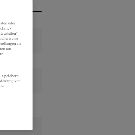
aten oder
acking-
tzustellen“
licherweise
stellungen zu
lten am
re
. Speichern
, Messung von
und