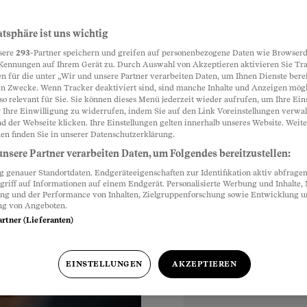
 einem Zuge
atsphäre ist uns wichtig
Partnerinhalte
sere
293
-Partner speichern und greifen auf personenbezogene Daten wie Browserd
letts hängt davon ab,
Kennungen auf Ihrem Gerät zu. Durch Auswahl von Akzeptieren aktivieren Sie Tr
n für die unter „Wir und unsere Partner verarbeiten Daten, um Ihnen Dienste berei
t investiert, spart
n Zwecke. Wenn Tracker deaktiviert sind, sind manche Inhalte und Anzeigen mög
so relevant für Sie. Sie können dieses Menü jederzeit wieder aufrufen, um Ihre Ein
 Ihre Einwilligung zu widerrufen, indem Sie auf den Link Voreinstellungen verwa
d der Webseite klicken. Ihre Einstellungen gelten innerhalb unseres Website. Weite
en finden Sie in unserer Datenschutzerklärung.
nsere Partner verarbeiten Daten, um Folgendes bereitzustellen:
genauer Standortdaten. Endgeräteeigenschaften zur Identifikation aktiv abfragen
griff auf Informationen auf einem Endgerät. Personalisierte Werbung und Inhalte
ung und der Performance von Inhalten, Zielgruppenforschung sowie Entwicklung 
ng von Angeboten.
artner (Lieferanten)
EINSTELLUNGEN
AKZEPTIEREN