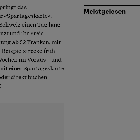
springt das
Meistgelesen
r «Spartageskarte».
Schweiz einen Tag lang
nzt und ihr Preis
gung ab 52 Franken, mit
 Beispielstrecke früh
 Wochen im Voraus – und
mit einer Spartageskarte
oder direkt buchen
.