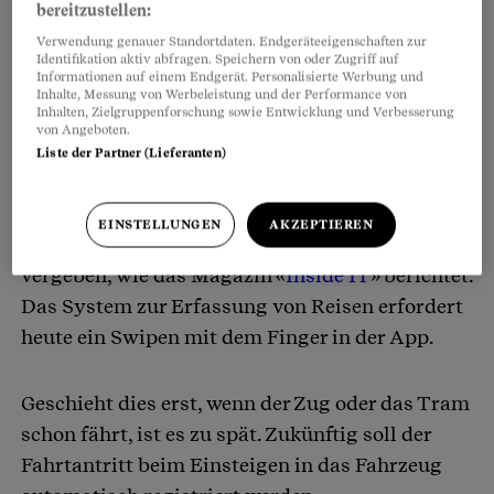
bereitzustellen:
Verwendung genauer Standortdaten. Endgeräteeigenschaften zur
Identifikation aktiv abfragen. Speichern von oder Zugriff auf
Informationen auf einem Endgerät. Personalisierte Werbung und
Inhalte, Messung von Werbeleistung und der Performance von
Inhalten, Zielgruppenforschung sowie Entwicklung und Verbesserung
Fahrten automatisch registrieren
von Angeboten.
Liste der Partner (Lieferanten)
Das soll in Zukunft nicht mehr vorkommen. Die
SBB haben im August
Aufträge
zur
EINSTELLUNGEN
AKZEPTIEREN
Überarbeitung und Erweiterung von Easyride
vergeben, wie das Magazin «
Inside IT
» berichtet.
Das System zur Erfassung von Reisen erfordert
heute ein Swipen mit dem Finger in der App.
Geschieht dies erst, wenn der Zug oder das Tram
schon fährt, ist es zu spät. Zukünftig soll der
Fahrtantritt beim Einsteigen in das Fahrzeug