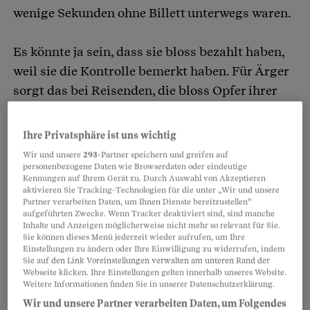
wenige Sekunden ohne Billett unterwegs waren.
Es könnte ja sein, dass sie bloss bezahlt haben,
weil sie die Kontrolle bemerkt haben. Für Ärger
sorgt das bei Reisenden, die bloss Opfer ihrer
Hektik oder von Verbindungsproblemen
geworden sind.
Ihre Privatsphäre ist uns wichtig
Wir und unsere
293
-Partner speichern und greifen auf
personenbezogene Daten wie Browserdaten oder eindeutige
Partnerinhalte
Kennungen auf Ihrem Gerät zu. Durch Auswahl von Akzeptieren
aktivieren Sie Tracking-Technologien für die unter „Wir und unsere
Partner verarbeiten Daten, um Ihnen Dienste bereitzustellen“
aufgeführten Zwecke. Wenn Tracker deaktiviert sind, sind manche
Inhalte und Anzeigen möglicherweise nicht mehr so relevant für Sie.
Sie können dieses Menü jederzeit wieder aufrufen, um Ihre
Einstellungen zu ändern oder Ihre Einwilligung zu widerrufen, indem
Sie auf den Link Voreinstellungen verwalten am unteren Rand der
Webseite klicken. Ihre Einstellungen gelten innerhalb unseres Website.
Weitere Informationen finden Sie in unserer Datenschutzerklärung.
Wir und unsere Partner verarbeiten Daten, um Folgendes