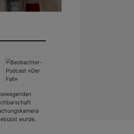
e bewegenden
achbarschaft
wachungskamera
 gebüsst wurde,