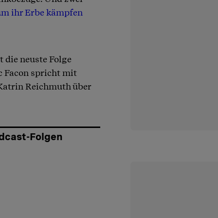
um ihr Erbe kämpfen
 die neuste Folge
c Facon spricht mit
 Katrin Reichmuth über
odcast-Folgen