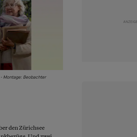
d - Montage: Beobachter
über den Zürichsee
ankbezüge. Und zwei