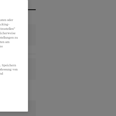
aten oder
acking-
tzustellen“
licherweise
stellungen zu
lten am
re
. Speichern
, Messung von
und