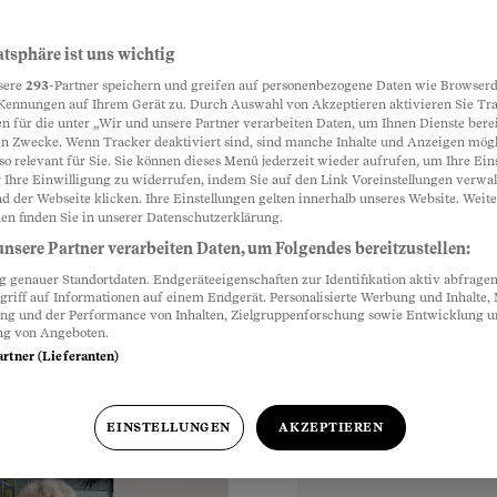
as Haus dem
atsphäre ist uns wichtig
Partnerinhalte
sere
293
-Partner speichern und greifen auf personenbezogene Daten wie Browserd
Kennungen auf Ihrem Gerät zu. Durch Auswahl von Akzeptieren aktivieren Sie Tr
n für die unter „Wir und unsere Partner verarbeiten Daten, um Ihnen Dienste berei
n Zwecke. Wenn Tracker deaktiviert sind, sind manche Inhalte und Anzeigen mög
das bis vor Gericht.
so relevant für Sie. Sie können dieses Menü jederzeit wieder aufrufen, um Ihre Ein
raschungen. Hören Sie
 Ihre Einwilligung zu widerrufen, indem Sie auf den Link Voreinstellungen verwa
d der Webseite klicken. Ihre Einstellungen gelten innerhalb unseres Website. Weite
en finden Sie in unserer Datenschutzerklärung.
nsere Partner verarbeiten Daten, um Folgendes bereitzustellen:
genauer Standortdaten. Endgeräteeigenschaften zur Identifikation aktiv abfragen
griff auf Informationen auf einem Endgerät. Personalisierte Werbung und Inhalte
ung und der Performance von Inhalten, Zielgruppenforschung sowie Entwicklung 
ng von Angeboten.
artner (Lieferanten)
EINSTELLUNGEN
AKZEPTIEREN