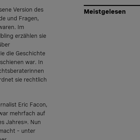
esene Version des
Meistgelesen
nde und Fragen,
waren. Im
bling erzählen sie
über
ie die Geschichte
schienen war. In
echtsberaterinnen
rdnet sie rechtlich
rnalist Eric Facon,
war mehrfach auf
des Jahres». Nun
macht – unter
ner