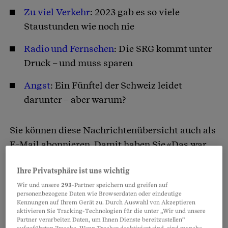
Zu viel Verkehr
: 2023 gab es so viele
Staustunden wie noch nie
Radio und Fernsehen
: Die SRG kommt unter
Druck – und muss sparen
Angst
: Ein Fünftel der Schweiz leidet
darunter – aber warum?
Sie können diese Nachrichtenübersicht auch als
E-Mail abonnieren. Damit haben Sie «Das war
richtig wichtig» jeden Freitag im Postfach.
Ihre Privatsphäre ist uns wichtig
Wir und unsere
293
-Partner speichern und greifen auf
Melden Sie sich doch gleich an:
personenbezogene Daten wie Browserdaten oder eindeutige
Kennungen auf Ihrem Gerät zu. Durch Auswahl von Akzeptieren
aktivieren Sie Tracking-Technologien für die unter „Wir und unsere
Anrede
Partner verarbeiten Daten, um Ihnen Dienste bereitzustellen“