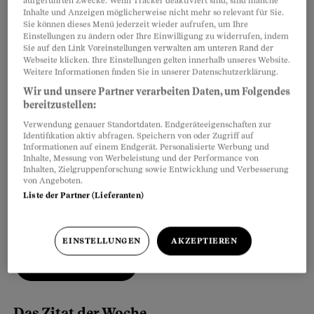
aufgeführten Zwecke. Wenn Tracker deaktiviert sind, sind manche
Herr
Inhalte und Anzeigen möglicherweise nicht mehr so relevant für Sie.
Sie können dieses Menü jederzeit wieder aufrufen, um Ihre
Einstellungen zu ändern oder Ihre Einwilligung zu widerrufen, indem
Frau
Sie auf den Link Voreinstellungen verwalten am unteren Rand der
Webseite klicken. Ihre Einstellungen gelten innerhalb unseres Website.
Weitere Informationen finden Sie in unserer Datenschutzerklärung.
Nicht angeben
Wir und unsere Partner verarbeiten Daten, um Folgendes
bereitzustellen:
Vorname
*
Verwendung genauer Standortdaten. Endgeräteeigenschaften zur
Identifikation aktiv abfragen. Speichern von oder Zugriff auf
Informationen auf einem Endgerät. Personalisierte Werbung und
Inhalte, Messung von Werbeleistung und der Performance von
Nachname
*
Inhalten, Zielgruppenforschung sowie Entwicklung und Verbesserung
von Angeboten.
Liste der Partner (Lieferanten)
E-Mail-Adresse
*
EINSTELLUNGEN
AKZEPTIEREN
Anmelden
Das Zitat der Woche