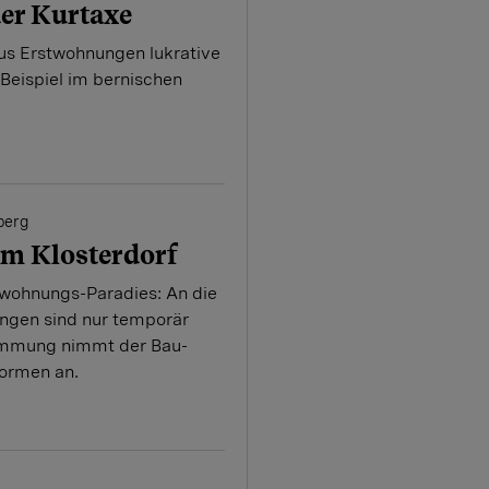
der Kurtaxe
us Erstwohnungen lukrative
eispiel im bernischen
berg
m Klosterdorf
twohnungs-Paradies: An die
ungen sind nur temporär
immung nimmt der Bau-
Formen an.