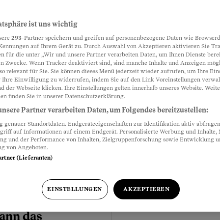
atsphäre ist uns wichtig
sere
293
-Partner speichern und greifen auf personenbezogene Daten wie Browserd
Kennungen auf Ihrem Gerät zu. Durch Auswahl von Akzeptieren aktivieren Sie Tr
n für die unter „Wir und unsere Partner verarbeiten Daten, um Ihnen Dienste berei
n Zwecke. Wenn Tracker deaktiviert sind, sind manche Inhalte und Anzeigen mög
so relevant für Sie. Sie können dieses Menü jederzeit wieder aufrufen, um Ihre Ein
 Ihre Einwilligung zu widerrufen, indem Sie auf den Link Voreinstellungen verwa
 vor den Rumänen?
d der Webseite klicken. Ihre Einstellungen gelten innerhalb unseres Website. Weite
Meistgelesen
en finden Sie in unserer Datenschutzerklärung.
atte um die
nsere Partner verarbeiten Daten, um Folgendes bereitzustellen:
das Etikett der Bösewichte
genauer Standortdaten. Endgeräteeigenschaften zur Identifikation aktiv abfragen
n bereitwillig aufgenommen:
griff auf Informationen auf einem Endgerät. Personalisierte Werbung und Inhalte
z kämpfen gegen ihr
ung und der Performance von Inhalten, Zielgruppenforschung sowie Entwicklung 
ng von Angeboten.
artner (Lieferanten)
EINSTELLUNGEN
AKZEPTIEREN
inkommen
Kann das