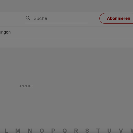
Abonnieren
ungen
L
M
N
O
P
Q
R
S
T
U
V