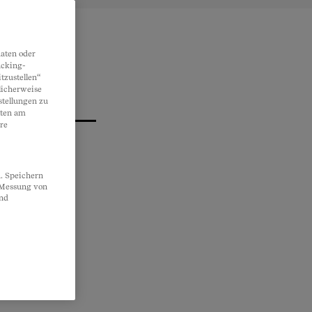
aten oder
acking-
tzustellen“
licherweise
stellungen zu
lten am
re
. Speichern
, Messung von
und