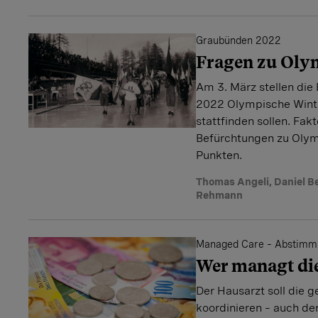
Graubünden 2022
Fragen zu Oly
Am 3. März stellen die
2022 Olympische Winte
stattfinden sollen. Fa
Befürchtungen zu Olymp
Punkten.
Thomas Angeli
,
Daniel B
Rehmann
Managed Care – Abstimmu
Wer managt di
Der Hausarzt soll die
koordinieren – auch de