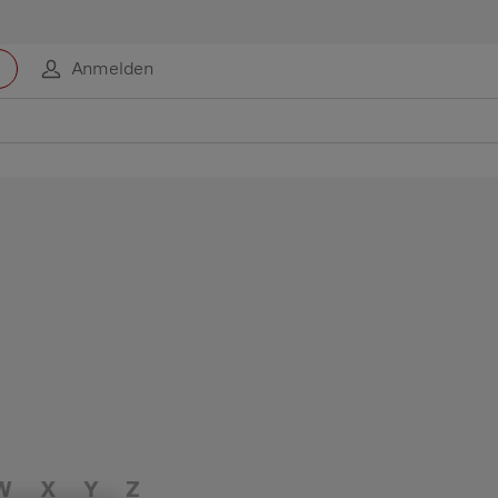
Anmelden
W
X
Y
Z