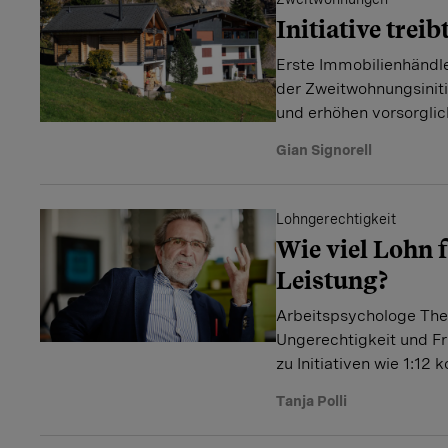
Initiative treib
Erste Immobilienhändl
der Zweitwohnungsiniti
und erhöhen vorsorglic
Gian Signorell
Lohngerechtigkeit
Wie viel Lohn 
Leistung?
Arbeitspsychologe Th
Ungerechtigkeit und Fr
zu Initiativen wie 1:12
Tanja Polli