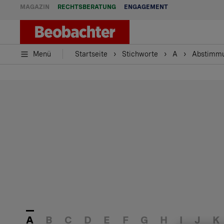
MAGAZIN
RECHTSBERATUNG
ENGAGEMENT
Menü
Startseite
Stichworte
A
Abstimm
A
B
C
D
E
F
G
H
I
J
K