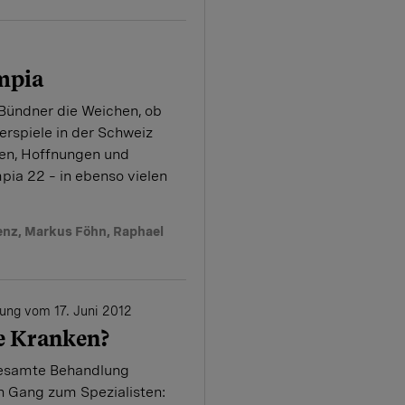
mpia
 Bündner die Weichen, ob
rspiele in der Schweiz
kten, Hoffnungen und
ia 22 – in ebenso vielen
enz
,
Markus Föhn
,
Raphael
ng vom 17. Juni 2012
e Kranken?
 gesamte Behandlung
n Gang zum Spezialisten: