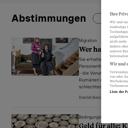
Ihre Priv
Abstimmungen
Folgen
Wir und un
eindeutige 
Technologie
aufgeführte
Migration
nicht mehr 
ändern oder
Wer hat Angst
unteren Ran
Information
Sie erhalten in der Deb
Wir und u
Personenfreizügigkeit 
Verwendung 
– die Vorurteile werde
von oder Zu
Rumänen in der Schwei
Werbeleist
Verbesseru
schlechtes Image.
Liste der P
Daniel Benz
Bedingungsloses Grunde
Geld für alle: 