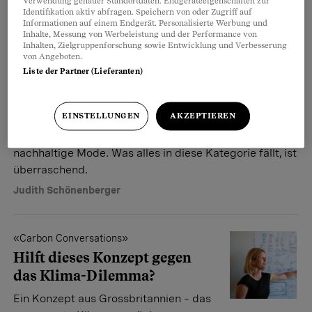
Verwendung genauer Standortdaten. Endgeräteeigenschaften zur
Barbara Schmutz
,
Sarah Berndt
,
Judith Schönenberger
Identifikation aktiv abfragen. Speichern von oder Zugriff auf
Informationen auf einem Endgerät. Personalisierte Werbung und
Inhalte, Messung von Werbeleistung und der Performance von
Inhalten, Zielgruppenforschung sowie Entwicklung und Verbesserung
von Angeboten.
Nachhaltige Mode
Liste der Partner (Lieferanten)
Zweifelhafte Labels bei
Zalando und About You
EINSTELLUNGEN
AKZEPTIEREN
Zalando und About You geben sich
umweltfreundlich und bewerben
nachhaltige Mode. Was alles in diese Kategorie fällt, ist
überraschend.
Judith Schönenberger
«Carbon Conversations»
Hilft dieses Konzept gegen
das Klima-Dilemma?
Ein Konzept aus Grossbritannien – das