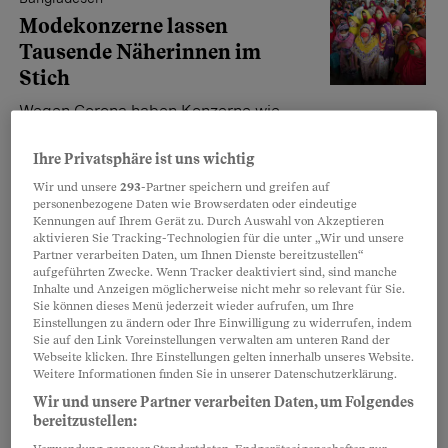
Modekonzerne lassen
Tausende Näherinnen im
Stich
Wegen Corona haben Konzerne wie
C&A Bestellungen gestoppt. Recherchen zeigen: Es
geht um drei Milliarden Dollar. In Bangladesch bangen
Ihre Privatsphäre ist uns wichtig
Zehntausende von Näherinnen um ihre Existenz.
Wir und unsere
293
-Partner speichern und greifen auf
personenbezogene Daten wie Browserdaten oder eindeutige
Dil Afrose Jahan
,
Sylke Gruhnwald
,
Benedict Wermter
,
Kennungen auf Ihrem Gerät zu. Durch Auswahl von Akzeptieren
Christian Zeier
aktivieren Sie Tracking-Technologien für die unter „Wir und unsere
Partner verarbeiten Daten, um Ihnen Dienste bereitzustellen“
aufgeführten Zwecke. Wenn Tracker deaktiviert sind, sind manche
Inhalte und Anzeigen möglicherweise nicht mehr so relevant für Sie.
Slow Fashion
Sie können dieses Menü jederzeit wieder aufrufen, um Ihre
Wie kleine Schweizer Labels
Einstellungen zu ändern oder Ihre Einwilligung zu widerrufen, indem
Sie auf den Link Voreinstellungen verwalten am unteren Rand der
die Modewelt verändern
Webseite klicken. Ihre Einstellungen gelten innerhalb unseres Website.
Weitere Informationen finden Sie in unserer Datenschutzerklärung.
Kleine Schweizer Labels machen sich
Wir und unsere Partner verarbeiten Daten, um Folgendes
daran, die Modewelt umzukrempeln –
bereitzustellen:
mit altem Handwerk und neuen Konzepten.