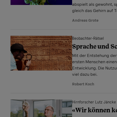
abspielt als gewohnt, s
gleich das Gehirn auf T
Andreas Grote
Beobachter-Rätsel
Sprache und Sc
Mit der Entstehung de
ersten Menschen einen g
Entwicklung. Die Nutzu
viel dazu bei.
Robert Koch
Hirnforscher Lutz Jäncke
«Wir können ke