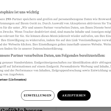
atsphäre ist uns wichtig
sere
293
-Partner speichern und greifen auf personenbezogene Daten wie Browserd
Kennungen auf Ihrem Gerät zu. Durch Auswahl von Akzeptieren aktivieren Sie Tr
n für die unter „Wir und unsere Partner verarbeiten Daten, um Ihnen Dienste berei
n Zwecke. Wenn Tracker deaktiviert sind, sind manche Inhalte und Anzeigen mög
s Gehirn
so relevant für Sie. Sie können dieses Menü jederzeit wieder aufrufen, um Ihre Ein
 Ihre Einwilligung zu widerrufen, indem Sie auf den Link Voreinstellungen verwa
iät das Risiko für
d der Webseite klicken. Ihre Einstellungen gelten innerhalb unseres Website. Weite
Meistgelesen
bieren kann
en finden Sie in unserer Datenschutzerklärung.
nsere Partner verarbeiten Daten, um Folgendes bereitzustellen:
: Diese Lebensmittel
genauer Standortdaten. Endgeräteeigenschaften zur Identifikation aktiv abfragen
orbeugen – und Schutz vor
griff auf Informationen auf einem Endgerät. Personalisierte Werbung und Inhalte
ten bieten. So funktioniert
ung und der Performance von Inhalten, Zielgruppenforschung sowie Entwicklung 
ng von Angeboten.
artner (Lieferanten)
EINSTELLUNGEN
AKZEPTIEREN
e
 Gefühle besser