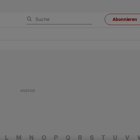
Abonnieren
L
M
N
O
P
Q
R
S
T
U
V