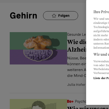
Ihre Priv
Gehirn
Folgen
Wir und un
eindeutige 
Technologie
aufgeführte
Gesunde Lebensmittel für
nicht mehr 
ändern oder
Wie die Mind-D
unteren Ran
Alzheimer hal
Information
Wir und u
Nüsse, Beeren, Gemüse
Verwendung 
können einer Demenz v
von oder Zu
weiteren Alterskrankhei
Werbeleist
Verbesseru
die Mind-Diät.
Liste der P
Julia Hofer
Psychologie-Kolumn
Wie wir unsere