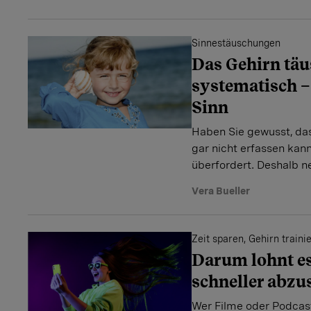
Sinnestäuschungen
Das Gehirn täu
systematisch –
Sinn
Haben Sie gewusst, das
gar nicht erfassen kan
überfordert. Deshalb 
Vera Bueller
Zeit sparen, Gehirn traini
Darum lohnt es
schneller abzu
Wer Filme oder Podcast