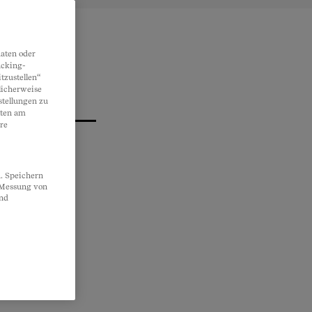
aten oder
acking-
tzustellen“
licherweise
stellungen zu
lten am
re
. Speichern
, Messung von
und