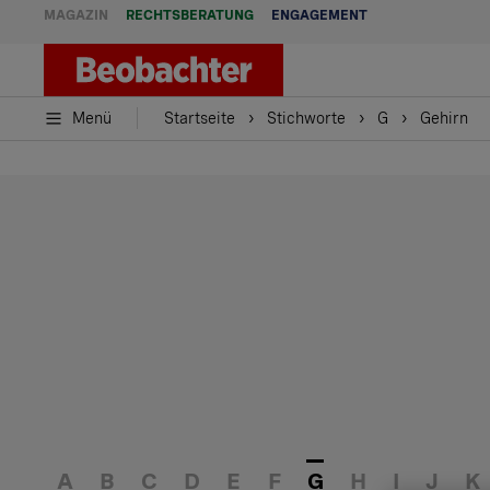
MAGAZIN
RECHTSBERATUNG
ENGAGEMENT
Menü
Startseite
Stichworte
G
Gehirn
A
B
C
D
E
F
G
H
I
J
K