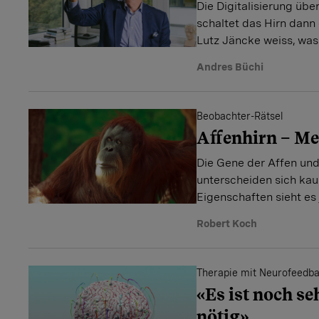
Die Digitalisierung üb
schaltet das Hirn dann 
Lutz Jäncke weiss, was
Andres Büchi
Beobachter-Rätsel
Affenhirn – M
Die Gene der Affen un
unterscheiden sich ka
Eigenschaften sieht es
Robert Koch
Therapie mit Neurofeedb
«Es ist noch se
nötig»