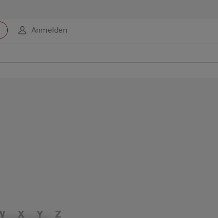
Anmelden
W
X
Y
Z