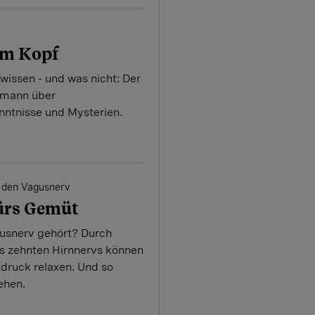
im Kopf
wissen - und was nicht: Der
nmann über
nntnisse und Mysterien.
 den Vagusnerv
fürs Gemüt
usnerv gehört? Durch
es zehnten Hirnnervs können
fdruck relaxen. Und so
ehen.