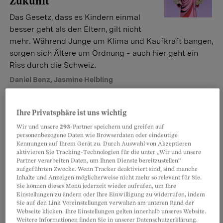
Zukunft
Das Gesetz, dass es Kindern einmal
besser geht als den Eltern, gilt nicht
mehr. Während Junge um Klima und Kaufkraft bangen,
sorgen sich Ältere um Ordnung – auch hier geht ein
Riss durch die Schweiz.
Daniel Benz
,
Jasmine Helbling
Ihre Privatsphäre ist uns wichtig
Gerechtigkeitsbarometer 2026
«Am Ende dreht sich alles
Wir und unsere
293
-Partner speichern und greifen auf
personenbezogene Daten wie Browserdaten oder eindeutige
ums Geld»
Kennungen auf Ihrem Gerät zu. Durch Auswahl von Akzeptieren
aktivieren Sie Tracking-Technologien für die unter „Wir und unsere
Die Stimmung in der Schweiz kippt:
Partner verarbeiten Daten, um Ihnen Dienste bereitzustellen“
Eine Mehrheit empfindet das Land
aufgeführten Zwecke. Wenn Tracker deaktiviert sind, sind manche
Inhalte und Anzeigen möglicherweise nicht mehr so relevant für Sie.
heute als ungerecht. Warum wir trotz wirtschaftlichem
Sie können dieses Menü jederzeit wieder aufrufen, um Ihre
Erfolg um unseren Status fürchten, erklärt Politologin
Einstellungen zu ändern oder Ihre Einwilligung zu widerrufen, indem
Sie auf den Link Voreinstellungen verwalten am unteren Rand der
Cloé Jans im Interview.
Webseite klicken. Ihre Einstellungen gelten innerhalb unseres Website.
Oliver Julier
Weitere Informationen finden Sie in unserer Datenschutzerklärung.