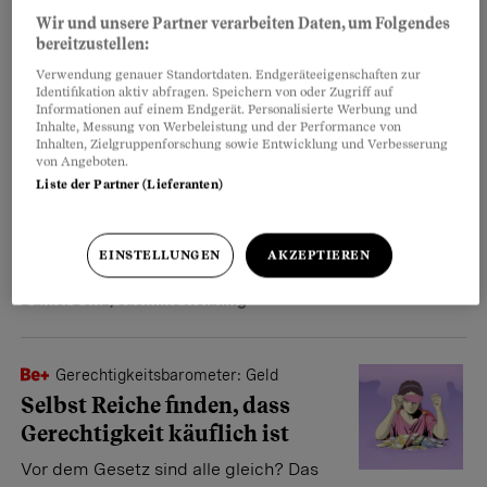
Wir und unsere Partner verarbeiten Daten, um Folgendes
bereitzustellen:
Gerechtigkeitsbarometer: Was uns eint
Verwendung genauer Standortdaten. Endgeräteeigenschaften zur
Identifikation aktiv abfragen. Speichern von oder Zugriff auf
Wenn es hart auf hart kommt,
Informationen auf einem Endgerät. Personalisierte Werbung und
halten wir in der Schweiz
Inhalte, Messung von Werbeleistung und der Performance von
Inhalten, Zielgruppenforschung sowie Entwicklung und Verbesserung
zusammen
von Angeboten.
Liste der Partner (Lieferanten)
Trotz aller Gräben bleibt eine
Erkenntnis: Die Schweiz ist kein Land im Dauerstreit.
Jenseits hitziger Debatten gibt es Bereiche, in denen
EINSTELLUNGEN
AKZEPTIEREN
das Vertrauen felsenfest bleibt.
Daniel Benz
,
Jasmine Helbling
Gerechtigkeitsbarometer: Geld
Selbst Reiche finden, dass
Gerechtigkeit käuflich ist
Vor dem Gesetz sind alle gleich? Das