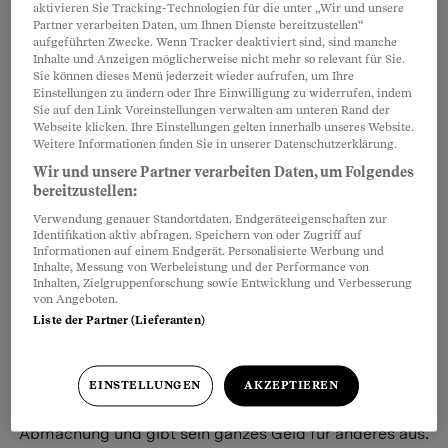
aktivieren Sie Tracking-Technologien für die unter „Wir und unsere
Erwachsen – und was nun?
Partner verarbeiten Daten, um Ihnen Dienste bereitzustellen“
aufgeführten Zwecke. Wenn Tracker deaktiviert sind, sind manche
Der 18. Geburtstag wird von vielen
Inhalte und Anzeigen möglicherweise nicht mehr so relevant für Sie.
Sie können dieses Menü jederzeit wieder aufrufen, um Ihre
Teens heiss ersehnt: endlich
Einstellungen zu ändern oder Ihre Einwilligung zu widerrufen, indem
selbstbestimmt! Doch mit der grossen
Sie auf den Link Voreinstellungen verwalten am unteren Rand der
Webseite klicken. Ihre Einstellungen gelten innerhalb unseres Website.
Freiheit kommt auch der Ernst des Lebens: ein paar
Weitere Informationen finden Sie in unserer Datenschutzerklärung.
Tipps für frischgebackene Erwachsene.
Wir und unsere Partner verarbeiten Daten, um Folgendes
Alexandra Gavriilidis
bereitzustellen:
Verwendung genauer Standortdaten. Endgeräteeigenschaften zur
Identifikation aktiv abfragen. Speichern von oder Zugriff auf
Informationen auf einem Endgerät. Personalisierte Werbung und
Kostgeld-Schulden
Inhalte, Messung von Werbeleistung und der Performance von
Den Sohn rauswerfen?
Inhalten, Zielgruppenforschung sowie Entwicklung und Verbesserung
von Angeboten.
Frage: Mit meinem 21-jährigen Sohn
Liste der Partner (Lieferanten)
habe ich vereinbart, dass er mir
monatlich 400 Franken für Kost und
Logis abgibt. Er macht ein Praktikum und verdient
EINSTELLUNGEN
AKZEPTIEREN
1000 Franken. Er hält sich aber nicht an die
Abmachung und gibt sein ganzes Geld für anderes aus.