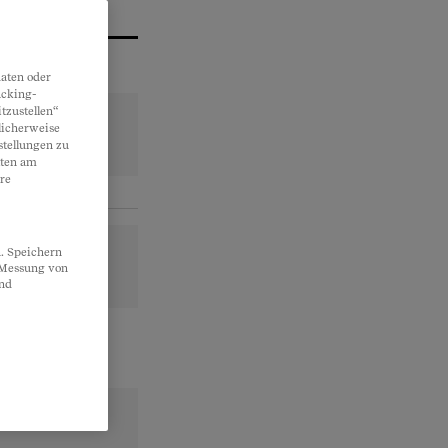
aten oder
acking-
tzustellen“
licherweise
stellungen zu
lten am
re
. Speichern
, Messung von
und