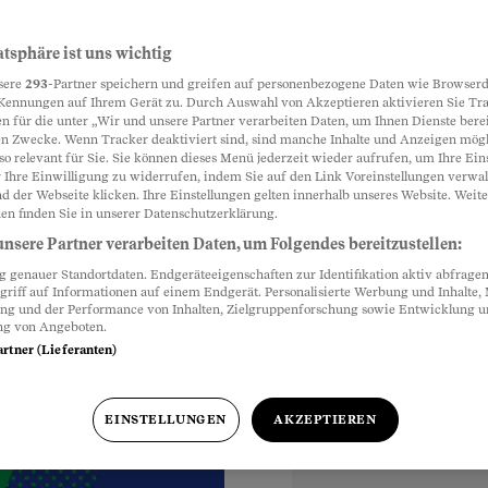
ngsgespräch
atsphäre ist uns wichtig
Partnerinhalte
sere
293
-Partner speichern und greifen auf personenbezogene Daten wie Browserd
kündigen?
Kennungen auf Ihrem Gerät zu. Durch Auswahl von Akzeptieren aktivieren Sie Tr
n für die unter „Wir und unsere Partner verarbeiten Daten, um Ihnen Dienste berei
n Zwecke. Wenn Tracker deaktiviert sind, sind manche Inhalte und Anzeigen mög
bachter-Format
so relevant für Sie. Sie können dieses Menü jederzeit wieder aufrufen, um Ihre Ein
ie gegen eine
 Ihre Einwilligung zu widerrufen, indem Sie auf den Link Voreinstellungen verwa
d der Webseite klicken. Ihre Einstellungen gelten innerhalb unseres Website. Weite
en finden Sie in unserer Datenschutzerklärung.
nsere Partner verarbeiten Daten, um Folgendes bereitzustellen:
genauer Standortdaten. Endgeräteeigenschaften zur Identifikation aktiv abfragen
griff auf Informationen auf einem Endgerät. Personalisierte Werbung und Inhalte
ung und der Performance von Inhalten, Zielgruppenforschung sowie Entwicklung 
ng von Angeboten.
artner (Lieferanten)
EINSTELLUNGEN
AKZEPTIEREN