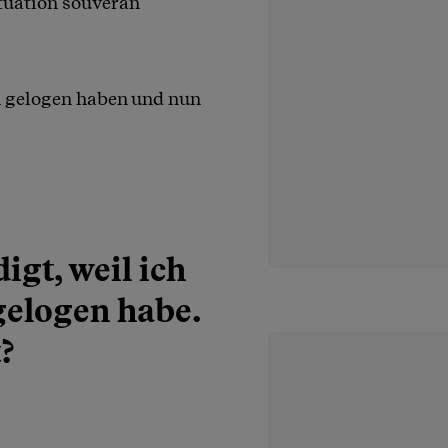
ituation souverän
 gelogen haben und nun
igt, weil ich
gelogen habe.
t?