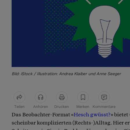
Bild: iStock / Illustration: Andrea Klaiber und Anne Seeger
Teilen
Anhören
Drucken
Merken
Kommentare
Das Beobachter-Format «
Hesch gwüsst?
» biete
Artikel teilen
scheinbar komplizierten (Rechts-)Alltag. Hier e