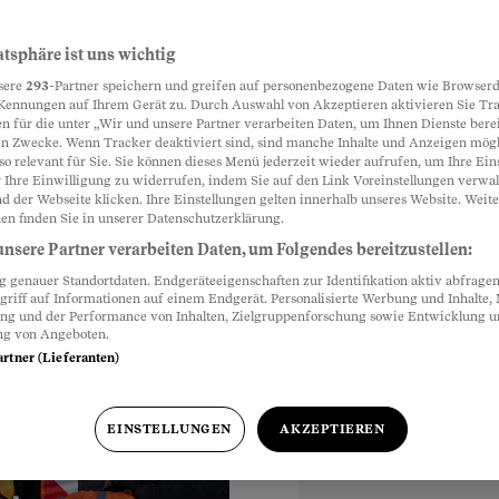
te den
atsphäre ist uns wichtig
Partnerinhalte
sere
293
-Partner speichern und greifen auf personenbezogene Daten wie Browserd
den?
Kennungen auf Ihrem Gerät zu. Durch Auswahl von Akzeptieren aktivieren Sie Tr
n für die unter „Wir und unsere Partner verarbeiten Daten, um Ihnen Dienste berei
n Zwecke. Wenn Tracker deaktiviert sind, sind manche Inhalte und Anzeigen mög
kämpft um
so relevant für Sie. Sie können dieses Menü jederzeit wieder aufrufen, um Ihre Ein
s die treuen
 Ihre Einwilligung zu widerrufen, indem Sie auf den Link Voreinstellungen verwa
d der Webseite klicken. Ihre Einstellungen gelten innerhalb unseres Website. Weite
en finden Sie in unserer Datenschutzerklärung.
nsere Partner verarbeiten Daten, um Folgendes bereitzustellen:
genauer Standortdaten. Endgeräteeigenschaften zur Identifikation aktiv abfragen
griff auf Informationen auf einem Endgerät. Personalisierte Werbung und Inhalte
ung und der Performance von Inhalten, Zielgruppenforschung sowie Entwicklung 
ng von Angeboten.
artner (Lieferanten)
EINSTELLUNGEN
AKZEPTIEREN