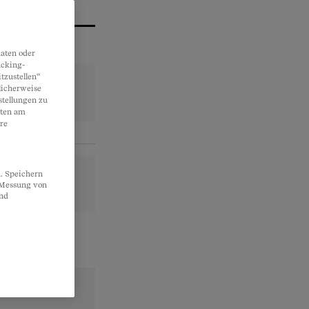
aten oder
acking-
tzustellen“
licherweise
stellungen zu
lten am
re
. Speichern
, Messung von
und