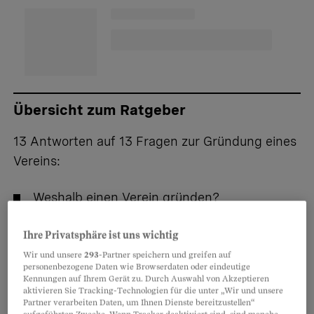
Übersicht zum Ratgeber
13 Antworten auf 13 Fragen zur Gründung eines
Vereins:
Weshalb einen Verein gründen?
Wie wird der Verein gegründet?
Ihre Privatsphäre ist uns wichtig
Wir und unsere
293
-Partner speichern und greifen auf
Was gehört in die Vereinsstatuten?
personenbezogene Daten wie Browserdaten oder eindeutige
Kennungen auf Ihrem Gerät zu. Durch Auswahl von Akzeptieren
Wer ist wofür im Verein zuständig?
aktivieren Sie Tracking-Technologien für die unter „Wir und unsere
Partner verarbeiten Daten, um Ihnen Dienste bereitzustellen“