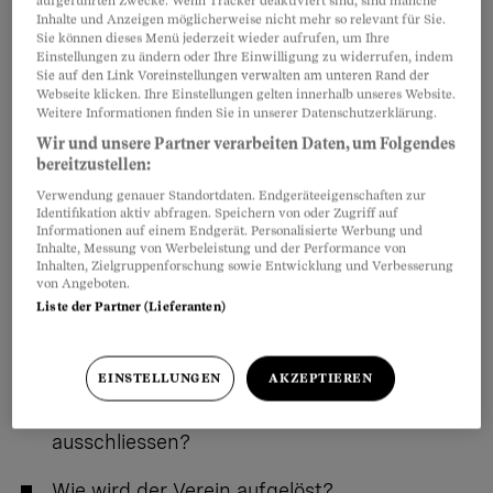
aufgeführten Zwecke. Wenn Tracker deaktiviert sind, sind manche
Wann gibt es eine Vereinsversammlung?
Inhalte und Anzeigen möglicherweise nicht mehr so relevant für Sie.
Sie können dieses Menü jederzeit wieder aufrufen, um Ihre
Wie läuft eine Vereinsversammlung ab?
Einstellungen zu ändern oder Ihre Einwilligung zu widerrufen, indem
Sie auf den Link Voreinstellungen verwalten am unteren Rand der
Webseite klicken. Ihre Einstellungen gelten innerhalb unseres Website.
Kann sich ein Mitglied an der Versammlung
Weitere Informationen finden Sie in unserer Datenschutzerklärung.
vertreten lassen?
Wir und unsere Partner verarbeiten Daten, um Folgendes
bereitzustellen:
Wie werden Beschlüsse im Verein gefasst?
Verwendung genauer Standortdaten. Endgeräteeigenschaften zur
Identifikation aktiv abfragen. Speichern von oder Zugriff auf
Informationen auf einem Endgerät. Personalisierte Werbung und
Kann man sich wehren gegen
Inhalte, Messung von Werbeleistung und der Performance von
Versammlungsbeschlüsse?
Inhalten, Zielgruppenforschung sowie Entwicklung und Verbesserung
von Angeboten.
Liste der Partner (Lieferanten)
Wer haftet für finanzielle Verpflichtungen?
Wie kann man aus dem Verein austreten?
EINSTELLUNGEN
AKZEPTIEREN
Kann der Verein ein ungeliebtes Mitglied
ausschliessen?
Wie wird der Verein aufgelöst?